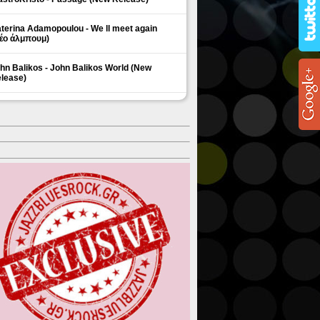
terina Adamopoulou - We ll meet again
έο άλμπουμ)
hn Balikos - John Balikos World (New
lease)
ΗΜΟΦΙΛΗ ΘΕΜΑΤΑ