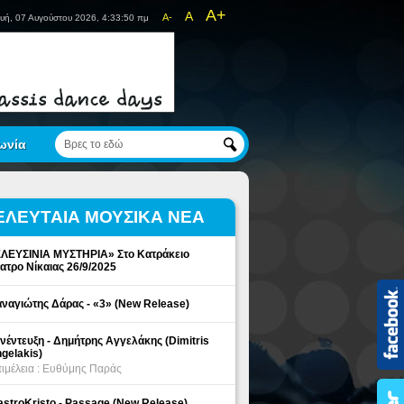
A+
A
A-
υή, 07 Αυγούστου 2026, 4:33:50 πμ
ωνία
ΕΛΕΥΤΑΙΑ ΜΟΥΣΙΚΑ ΝΕΑ
ΛΕΥΣΙΝΙΑ ΜΥΣΤΗΡΙΑ» Στο Κατράκειο
ατρο Νίκαιας 26/9/2025
ναγιώτης Δάρας - «3» (New Release)
νέντευξη - Δημήτρης Αγγελάκης (Dimitris
gelakis)
ιμέλεια : Ευθύμης Παράς
stroKristo - Passage (New Release)