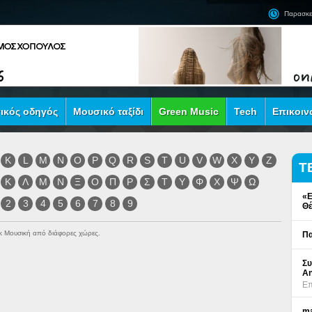
Παρασκε
ικός οδηγός
Μουσικό ταξίδι
Green Music
Tech
Επικοιν
K
L
M
N
O
P
Q
R
S
T
U
V
W
X
Y
Z
Τ
Κ
Λ
Μ
Ν
Ξ
Ο
Π
Ρ
Σ
Τ
Υ
Φ
Χ
Ψ
Ω
«Ε
2
3
4
5
6
7
8
9
Θέ
ock Μουσική από διάφορες χώρες.
Πα
Συ
An
Επ
ma