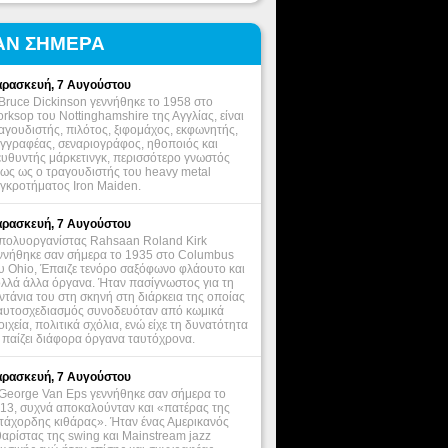
ΑΝ ΣΗΜΕΡΑ
ρασκευή, 7 Αυγούστου
Bruce Dickinson γεννήθηκε το 1958 στο
rksop του Nottinghamshire της Αγγλίας, είναι
αγουδιστής, πιλότος, ξιφομάχος, εκφωνητής,
γγραφέας, σεναριογράφος, ηθοποιός και
ευθυντής μάρκετινγκ, περισσότερο γνωστός
ως ως ο τραγουδιστής του heavy metal
γκροτήματος Iron Maiden.
ρασκευή, 7 Αυγούστου
πολυοργανίστας Rahsaan Roland Kirk
ννήθηκε σαν σήμερα το 1935 στο Columbus
υ Ohio, Έπαιζε τενόρο σαξόφωνο φλάουτο και
λλά άλλα όργανα. Ήταν πασίγνωστος για τη
ντάνια του στη σκηνή στη διάρκεια της οποίας
αυτοσχεδιασμός συνοδευόταν από κωμικά
οιχεία, πολιτικά σχόλια, ενώ είχε τη δυνατότητα
 παίζει διάφορα όργανα ταυτόχρονα.
ρασκευή, 7 Αυγούστου
George Van Eps γεννήθηκε σαν σήμερα το
13, συχνά αποκαλούνταν και «πατέρας της
τάχορδης κιθάρας». Ήταν ένας Αμερικανός
θαρίστας της swing και Mainstream jazz