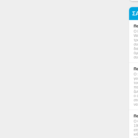
Σ
Πα
Ο 
Wo
τρ
συ
δι
όμ
συ
Πα
Ο 
γε
το
πο
ζω
ο 
στ
να
Πα
Ο 
19
επ
κι