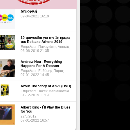
Δημοφιλή
09-04-2021 16:19
10 τραγούδια για την 1η ημέρα
του Release Athens 2019
Επιμέλεια : Παναγιώτης Λουκάς
06-06-2019 21:35
Andrew Neu - Everything
Happens For A Reason
Επιμέλεια : Ευθύμης Παράς
07-01-2022 14:45
Anvil! The Story of Anvil (DVD)
Επιμέλεια : Jacek Maniakowski
31-12-2019 11:19
Albert King - I΄ll Play the Blues
for You
22/5/2012
07-01-2022 16:57