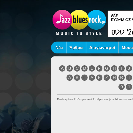
Νέα
Άρθρα
Διαγωνισμοί
Μουσ
A
B
C
D
E
F
G
H
I
J
Α
Β
Γ
Δ
Ε
Ζ
Η
Θ
Ι
0
1
Επιλεγμένοι Ραδιοφωνικοί Σταθμοί για jazz blues και r