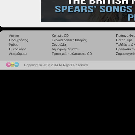
Αρχική
Κριτικές CD
Πράσινα Φεσ
Όροι χρήσης
Ενδιαφέρουσες Ιστορίες
Green Tips
Άρθρα
Συναυλίες
Taξιδέψτε &
Ημερολόγιο
Δημοφιλή Θέματα
Προσωπικά 
Αφιερώματα
Προσεχείς κυκλοφορίες CD
Συμμετοχικότ
Copyright © 2012-2014 All Rights Reserved