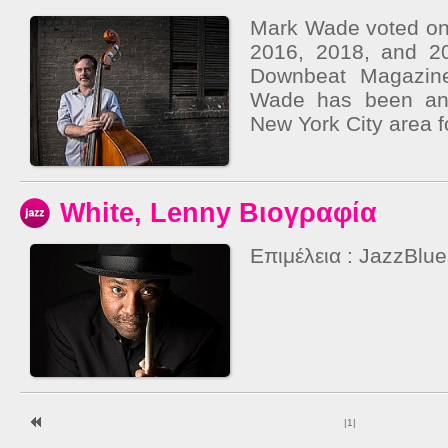
Mark Wade voted one
2016, 2018, and 20
Downbeat Magazine
Wade has been an 
New York City area f
White, Lenny Βιογραφία
Επιμέλεια : JazzBlu
|
1
|