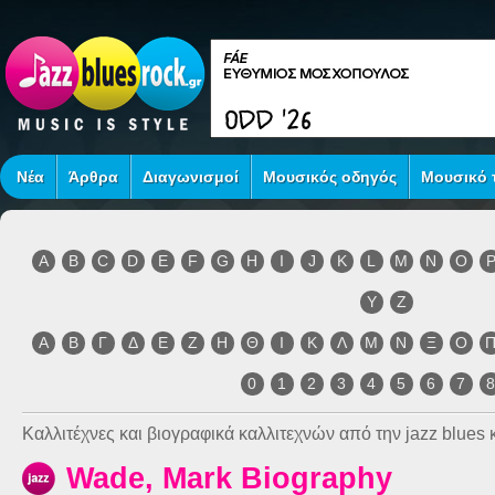
Νέα
Άρθρα
Διαγωνισμοί
Μουσικός οδηγός
Μουσικό τ
A
B
C
D
E
F
G
H
I
J
K
L
M
N
O
Y
Z
Α
Β
Γ
Δ
Ε
Ζ
Η
Θ
Ι
Κ
Λ
Μ
Ν
Ξ
Ο
0
1
2
3
4
5
6
7
Καλλιτέχνες και βιογραφικά καλλιτεχνών από την jazz blues κ
Wade, Mark Biography