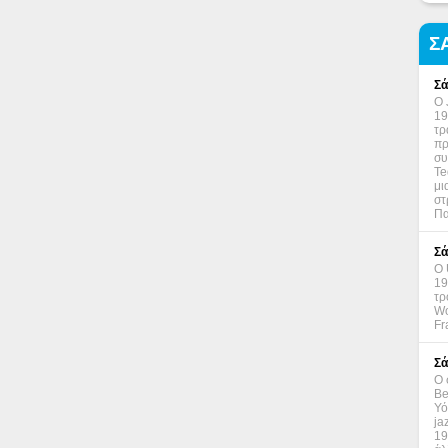
Σ
Σά
Ο 
19
τρ
πρ
συ
Te
μι
στ
Πα
Σά
Ο 
19
τρ
Wo
Fr
Σά
Ο 
Be
Υό
ja
19