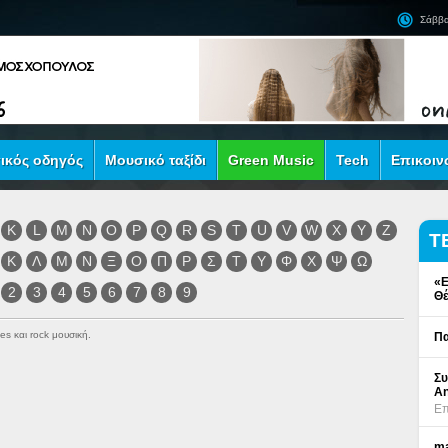
Σάββα
ικός οδηγός
Μουσικό ταξίδι
Green Music
Tech
Επικοιν
K
L
M
N
O
P
Q
R
S
T
U
V
W
X
Y
Z
Τ
Κ
Λ
Μ
Ν
Ξ
Ο
Π
Ρ
Σ
Τ
Υ
Φ
Χ
Ψ
Ω
«Ε
2
3
4
5
6
7
8
9
Θέ
es και rock μουσική.
Πα
Συ
An
Επ
ma