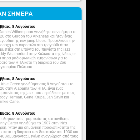
ΑΝ ΣΗΜΕΡΑ
ββατο, 8 Αυγούστου
James Witherspoon γεννήθηκε σαν σήμερα το
20 στο Gurdon του Arkansas και ήταν ένας
αγουδιστής των jump blues. Προσέλκυσε την
οσοχή των ακροατών στο τραγούδι όταν
μμετείχε στη μπάντα του πιανίστα της jazz
ddy Weatherford στην Καλκούτα της Ινδίας σε
α σειρά ραδιοφωνικών εμφανίσεων για το
ρατό των ΗΠΑ κατά τη διάρκεια του 2ου
γκοσμίου Πολέμου.
ββατο, 8 Αυγούστου
Urbie Green γεννήθηκε στις 8 Αυγούστου το
26 στην Alabama των ΗΠΑ, είναι ένας
ομπονίστας της jazz που περιόδευσε με τους
ody Herman, Gene Krupa, Jan Savitt και
ankie Carle.
ββατο, 8 Αυγούστου
σαξοφωνίστας τρομπετίστας και συνθέτης
nny Carter γεννήθηκε το 1907 στην Νέα
ρκη. Ήταν μια σημαντική προσωπικότητα της
zz κατά τη διάρκεια των δεκαετιών του 1930 και
40 λαμβάνοντας μεγάλη αναγνώριση από τους