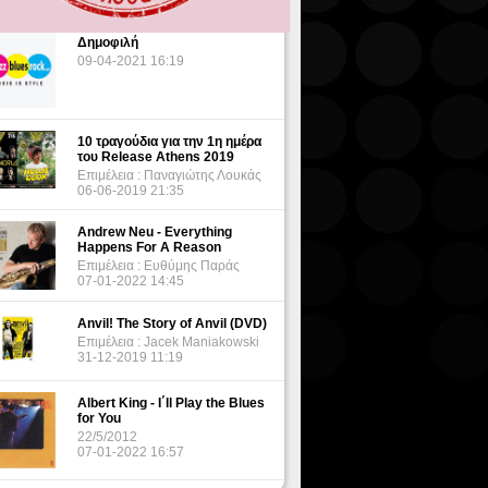
Δημοφιλή
09-04-2021 16:19
10 τραγούδια για την 1η ημέρα
του Release Athens 2019
Επιμέλεια : Παναγιώτης Λουκάς
06-06-2019 21:35
Andrew Neu - Everything
Happens For A Reason
Επιμέλεια : Ευθύμης Παράς
07-01-2022 14:45
Anvil! The Story of Anvil (DVD)
Επιμέλεια : Jacek Maniakowski
31-12-2019 11:19
Albert King - I΄ll Play the Blues
for You
22/5/2012
07-01-2022 16:57