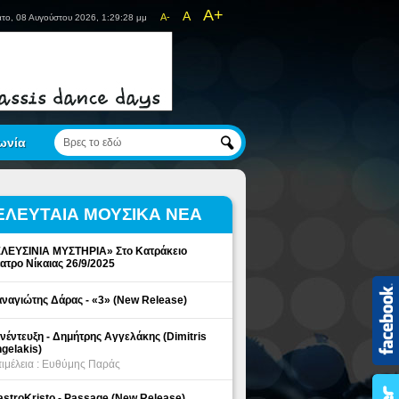
A+
A
A-
το, 08 Αυγούστου 2026, 1:29:28 μμ
ωνία
ΕΛΕΥΤΑΙΑ ΜΟΥΣΙΚΑ ΝΕΑ
ΛΕΥΣΙΝΙΑ ΜΥΣΤΗΡΙΑ» Στο Κατράκειο
ατρο Νίκαιας 26/9/2025
ναγιώτης Δάρας - «3» (New Release)
νέντευξη - Δημήτρης Αγγελάκης (Dimitris
gelakis)
ιμέλεια : Ευθύμης Παράς
stroKristo - Passage (New Release)