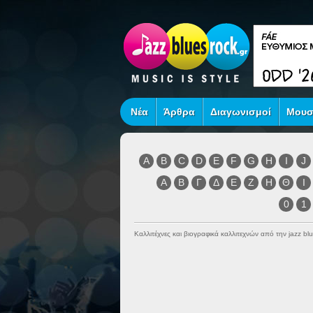
Νέα
Άρθρα
Διαγωνισμοί
Μουσ
A
B
C
D
E
F
G
H
I
J
Α
Β
Γ
Δ
Ε
Ζ
Η
Θ
Ι
0
1
Καλλιτέχνες και βιογραφικά καλλιτεχνών από την jazz blu