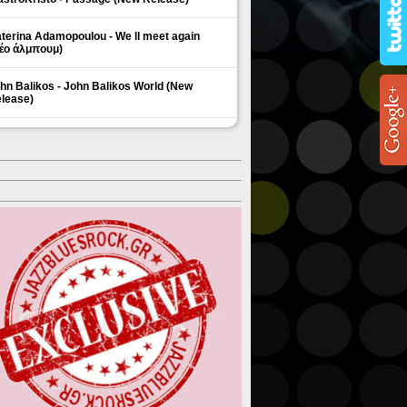
terina Adamopoulou - We ll meet again
έο άλμπουμ)
hn Balikos - John Balikos World (New
lease)
ΗΜΟΦΙΛΗ ΘΕΜΑΤΑ