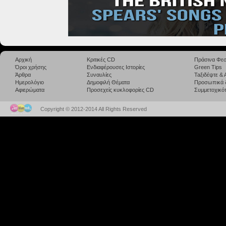
Αρχική
Κριτικές CD
Πράσινα Φεσ
Όροι χρήσης
Ενδιαφέρουσες Ιστορίες
Green Tips
Άρθρα
Συναυλίες
Taξιδέψτε &
Ημερολόγιο
Δημοφιλή Θέματα
Προσωπικά 
Αφιερώματα
Προσεχείς κυκλοφορίες CD
Συμμετοχικότ
Copyright © 2012-2014 All Rights Reserved