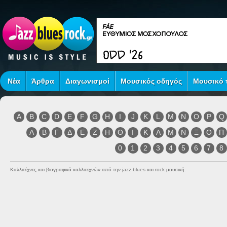
Νέα
Άρθρα
Διαγωνισμοί
Μουσικός οδηγός
Μουσικό τ
A
B
C
D
E
F
G
H
I
J
K
L
M
N
O
P
Q
Α
Β
Γ
Δ
Ε
Ζ
Η
Θ
Ι
Κ
Λ
Μ
Ν
Ξ
Ο
Π
0
1
2
3
4
5
6
7
8
Καλλιτέχνες και βιογραφικά καλλιτεχνών από την jazz blues και rock μουσική.