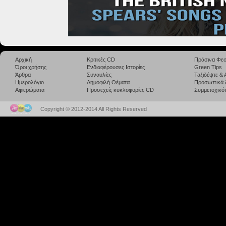
Αρχική
Κριτικές CD
Πράσινα Φεσ
Όροι χρήσης
Ενδιαφέρουσες Ιστορίες
Green Tips
Άρθρα
Συναυλίες
Taξιδέψτε &
Ημερολόγιο
Δημοφιλή Θέματα
Προσωπικά 
Αφιερώματα
Προσεχείς κυκλοφορίες CD
Συμμετοχικότ
Copyright © 2012-2014 All Rights Reserved