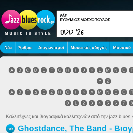
Νέα
Άρθρα
Διαγωνισμοί
Μουσικός οδηγός
Μουσικό τ
A
B
C
D
E
F
G
H
I
J
K
L
M
N
O
Y
Z
Α
Β
Γ
Δ
Ε
Ζ
Η
Θ
Ι
Κ
Λ
Μ
Ν
Ξ
Ο
0
1
2
3
4
5
6
7
Καλλιτέχνες και βιογραφικά καλλιτεχνών από την jazz blues κ
Ghostdance, The Band - Βιο