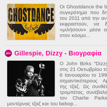
Οι Ghostdance the b
συγκρότημα που δη
του 2011 από την α
εκφραστούν, να δ
«μιλήσουν» μέσα α
στον κόσμο...
Gillespie, Dizzy - Βιογραφία
Ο John Birks "Dizzy
στις 21 Οκτωβρίου τ
6 Ιανουαρίου το 19
σημαντικότερους Α
της τζαζ. Ως συνθέ
τρομπέτας, συνέβαλε
τον Charlie Park
μοντέρνας τζαζ και του bebop...