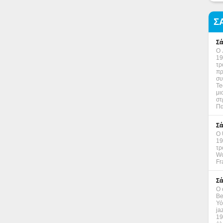
Σ
Σά
Ο 
19
τρ
πρ
συ
Te
μι
στ
Πα
Σά
Ο 
19
τρ
Wo
Fr
Σά
Ο 
Be
Υό
ja
19