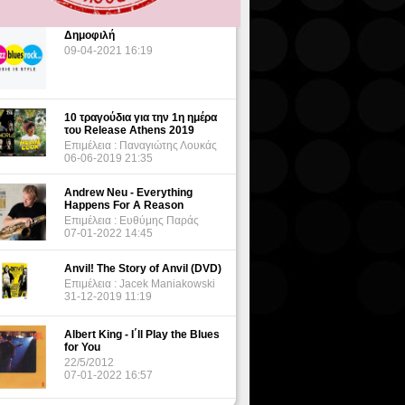
Δημοφιλή
09-04-2021 16:19
10 τραγούδια για την 1η ημέρα
του Release Athens 2019
Επιμέλεια : Παναγιώτης Λουκάς
06-06-2019 21:35
Andrew Neu - Everything
Happens For A Reason
Επιμέλεια : Ευθύμης Παράς
07-01-2022 14:45
Anvil! The Story of Anvil (DVD)
Επιμέλεια : Jacek Maniakowski
31-12-2019 11:19
Albert King - I΄ll Play the Blues
for You
22/5/2012
07-01-2022 16:57