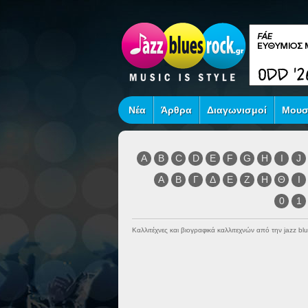
Νέα
Άρθρα
Διαγωνισμοί
Μουσ
A
B
C
D
E
F
G
H
I
J
Α
Β
Γ
Δ
Ε
Ζ
Η
Θ
Ι
0
1
Καλλιτέχνες και βιογραφικά καλλιτεχνών από την jazz blu