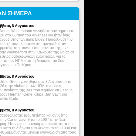
ΑΝ ΣΗΜΕΡΑ
ββατο, 8 Αυγούστου
James Witherspoon γεννήθηκε σαν σήμερα το
20 στο Gurdon του Arkansas και ήταν ένας
αγουδιστής των jump blues. Προσέλκυσε την
οσοχή των ακροατών στο τραγούδι όταν
μμετείχε στη μπάντα του πιανίστα της jazz
ddy Weatherford στην Καλκούτα της Ινδίας σε
α σειρά ραδιοφωνικών εμφανίσεων για το
ρατό των ΗΠΑ κατά τη διάρκεια του 2ου
γκοσμίου Πολέμου.
ββατο, 8 Αυγούστου
Urbie Green γεννήθηκε στις 8 Αυγούστου το
26 στην Alabama των ΗΠΑ, είναι ένας
ομπονίστας της jazz που περιόδευσε με τους
ody Herman, Gene Krupa, Jan Savitt και
ankie Carle.
ββατο, 8 Αυγούστου
σαξοφωνίστας τρομπετίστας και συνθέτης
nny Carter γεννήθηκε το 1907 στην Νέα
ρκη. Ήταν μια σημαντική προσωπικότητα της
zz κατά τη διάρκεια των δεκαετιών του 1930 και
40 λαμβάνοντας μεγάλη αναγνώριση από τους