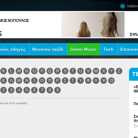
Σάββατ
ικός οδηγός
Μουσικό ταξίδι
Green Music
Tech
Επικοιν
K
L
M
N
O
P
Q
R
S
T
U
V
W
X
Y
Z
Τ
Κ
Λ
Μ
Ν
Ξ
Ο
Π
Ρ
Σ
Τ
Υ
Φ
Χ
Ψ
Ω
«Ε
2
3
4
5
6
7
8
9
Θέ
es και rock μουσική.
Πα
Συ
An
Επ
ma