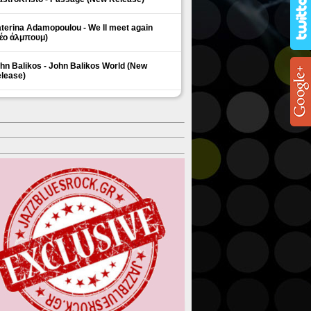
terina Adamopoulou - We ll meet again
έο άλμπουμ)
hn Balikos - John Balikos World (New
lease)
ΗΜΟΦΙΛΗ ΘΕΜΑΤΑ