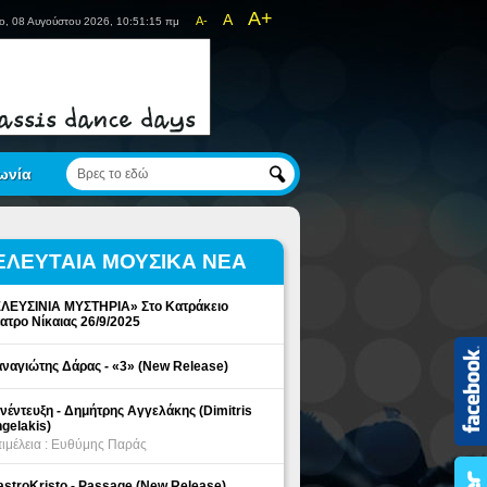
A+
A
A-
ο, 08 Αυγούστου 2026, 10:51:15 πμ
ωνία
ΕΛΕΥΤΑΙΑ ΜΟΥΣΙΚΑ ΝΕΑ
ΛΕΥΣΙΝΙΑ ΜΥΣΤΗΡΙΑ» Στο Κατράκειο
ατρο Νίκαιας 26/9/2025
ναγιώτης Δάρας - «3» (New Release)
νέντευξη - Δημήτρης Αγγελάκης (Dimitris
gelakis)
ιμέλεια : Ευθύμης Παράς
stroKristo - Passage (New Release)