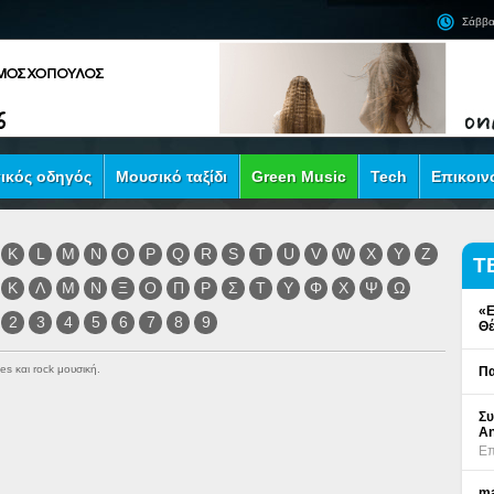
Σάββα
ικός οδηγός
Μουσικό ταξίδι
Green Music
Tech
Επικοιν
K
L
M
N
O
P
Q
R
S
T
U
V
W
X
Y
Z
Τ
Κ
Λ
Μ
Ν
Ξ
Ο
Π
Ρ
Σ
Τ
Υ
Φ
Χ
Ψ
Ω
«Ε
2
3
4
5
6
7
8
9
Θέ
es και rock μουσική.
Πα
Συ
An
Επ
ma