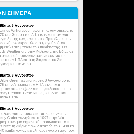
ΑΝ ΣΗΜΕΡΑ
ββατο, 8 Αυγούστου
James Witherspoon γεννήθηκε σαν σήμερα το
20 στο Gurdon του Arkansas και ήταν ένας
αγουδιστής των jump blues. Προσέλκυσε την
οσοχή των ακροατών στο τραγούδι όταν
μμετείχε στη μπάντα του πιανίστα της jazz
ddy Weatherford στην Καλκούτα της Ινδίας σε
α σειρά ραδιοφωνικών εμφανίσεων για το
ρατό των ΗΠΑ κατά τη διάρκεια του 2ου
γκοσμίου Πολέμου.
ββατο, 8 Αυγούστου
Urbie Green γεννήθηκε στις 8 Αυγούστου το
26 στην Alabama των ΗΠΑ, είναι ένας
ομπονίστας της jazz που περιόδευσε με τους
ody Herman, Gene Krupa, Jan Savitt και
ankie Carle.
ββατο, 8 Αυγούστου
σαξοφωνίστας τρομπετίστας και συνθέτης
nny Carter γεννήθηκε το 1907 στην Νέα
ρκη. Ήταν μια σημαντική προσωπικότητα της
zz κατά τη διάρκεια των δεκαετιών του 1930 και
40 λαμβάνοντας μεγάλη αναγνώριση από τους