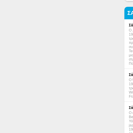
Σ
Σά
Ο 
19
τρ
πρ
συ
Te
μι
στ
Πα
Σά
Ο 
19
τρ
Wo
Fr
Σά
Ο 
Be
Υό
ja
19