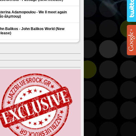
terina Adamopoulou - We ll meet again
έο άλμπουμ)
hn Balikos - John Balikos World (New
lease)
ΗΜΟΦΙΛΗ ΘΕΜΑΤΑ