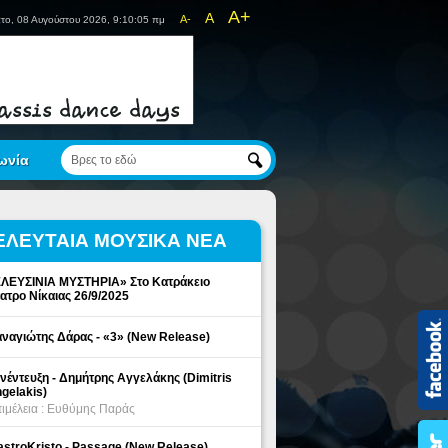
A+
A
A-
το, 08 Αυγούστου 2026, 9:10:05 πμ
ωνία
ΕΛΕΥΤΑΙΑ ΜΟΥΣΙΚΑ ΝΕΑ
ΛΕΥΣΙΝΙΑ ΜΥΣΤΗΡΙΑ» Στο Κατράκειο
ατρο Νίκαιας 26/9/2025
ναγιώτης Δάρας - «3» (New Release)
νέντευξη - Δημήτρης Αγγελάκης (Dimitris
gelakis)
ιμέλεια : Ευθύμης Παράς
stroKristo - Passage (New Release)