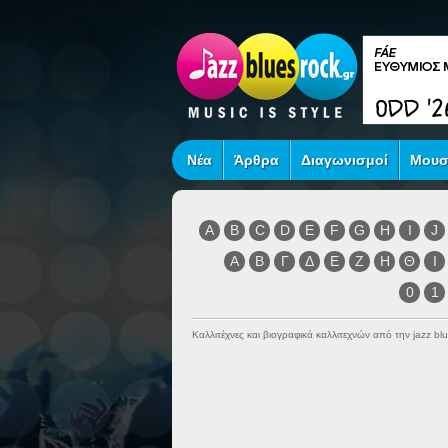
Νέα
Άρθρα
Διαγωνισμοί
Μουσ
A
B
C
D
E
F
G
H
I
J
Α
Β
Γ
Δ
Ε
Ζ
Η
Θ
Ι
0
1
Καλλιτέχνες και βιογραφικά καλλιτεχνών από την jazz blu