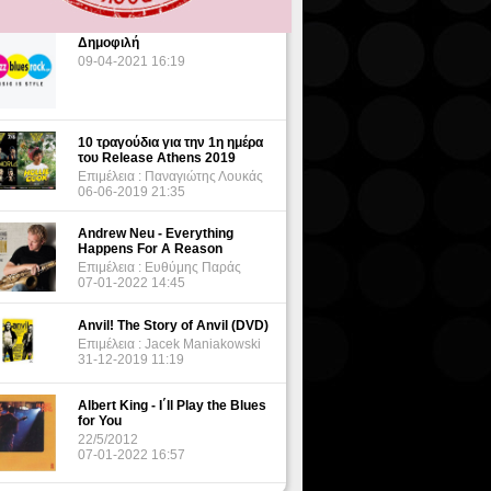
Δημοφιλή
09-04-2021 16:19
10 τραγούδια για την 1η ημέρα
του Release Athens 2019
Επιμέλεια : Παναγιώτης Λουκάς
06-06-2019 21:35
Andrew Neu - Everything
Happens For A Reason
Επιμέλεια : Ευθύμης Παράς
07-01-2022 14:45
Anvil! The Story of Anvil (DVD)
Επιμέλεια : Jacek Maniakowski
31-12-2019 11:19
Albert King - I΄ll Play the Blues
for You
22/5/2012
07-01-2022 16:57