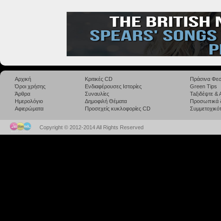
Αρχική
Κριτικές CD
Πράσινα Φεσ
Όροι χρήσης
Ενδιαφέρουσες Ιστορίες
Green Tips
Άρθρα
Συναυλίες
Taξιδέψτε &
Ημερολόγιο
Δημοφιλή Θέματα
Προσωπικά 
Αφιερώματα
Προσεχείς κυκλοφορίες CD
Συμμετοχικότ
Copyright © 2012-2014 All Rights Reserved