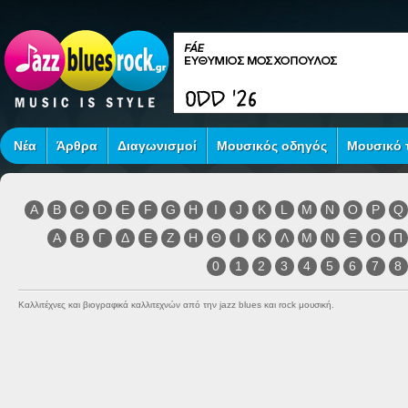
Νέα
Άρθρα
Διαγωνισμοί
Μουσικός οδηγός
Μουσικό τ
A
B
C
D
E
F
G
H
I
J
K
L
M
N
O
P
Q
Α
Β
Γ
Δ
Ε
Ζ
Η
Θ
Ι
Κ
Λ
Μ
Ν
Ξ
Ο
Π
0
1
2
3
4
5
6
7
8
Καλλιτέχνες και βιογραφικά καλλιτεχνών από την jazz blues και rock μουσική.