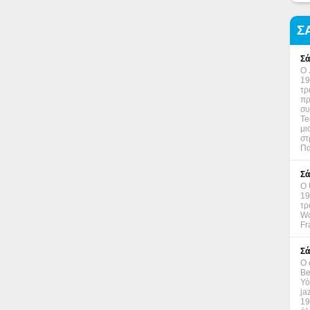
Σ
Σά
Ο 
19
τρ
πρ
συ
Te
μι
στ
Πα
Σά
Ο 
19
τρ
Wo
Fr
Σά
Ο 
Be
Υό
ja
19