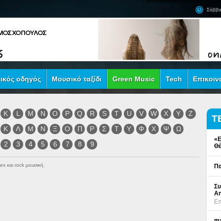
Σάββα
ικός οδηγός
Μουσικό ταξίδι
Green Music
Tech
Επικοιν
K
L
M
N
O
P
Q
R
S
T
U
V
W
X
Y
Z
Τ
Κ
Λ
Μ
Ν
Ξ
Ο
Π
Ρ
Σ
Τ
Υ
Φ
Χ
Ψ
Ω
«Ε
2
3
4
5
6
7
8
9
Θέ
es και rock μουσική.
Πα
Συ
An
Επ
ma