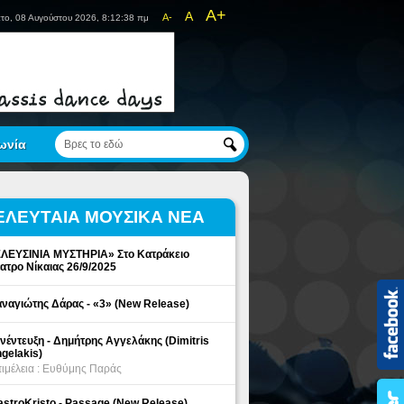
A+
A
A-
το, 08 Αυγούστου 2026, 8:12:38 πμ
ωνία
ΕΛΕΥΤΑΙΑ ΜΟΥΣΙΚΑ ΝΕΑ
ΛΕΥΣΙΝΙΑ ΜΥΣΤΗΡΙΑ» Στο Κατράκειο
ατρο Νίκαιας 26/9/2025
ναγιώτης Δάρας - «3» (New Release)
νέντευξη - Δημήτρης Αγγελάκης (Dimitris
gelakis)
ιμέλεια : Ευθύμης Παράς
stroKristo - Passage (New Release)