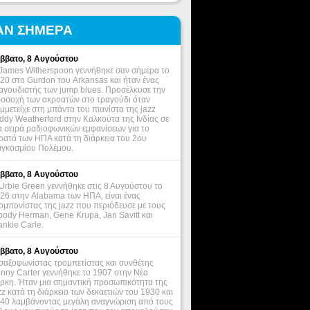
ΑΝ ΣΗΜΕΡΑ
ββατο, 8 Αυγούστου
James Witherspoon γεννήθηκε σαν σήμερα το
20 στο Gurdon του Arkansas και ήταν ένας
αγουδιστής των jump blues. Προσέλκυσε την
οσοχή των ακροατών στο τραγούδι όταν
μμετείχε στη μπάντα του πιανίστα της jazz
ddy Weatherford στην Καλκούτα της Ινδίας σε
α σειρά ραδιοφωνικών εμφανίσεων για το
ρατό των ΗΠΑ κατά τη διάρκεια του 2ου
γκοσμίου Πολέμου.
ββατο, 8 Αυγούστου
Urbie Green γεννήθηκε στις 8 Αυγούστου το
26 στην Alabama των ΗΠΑ, είναι ένας
ομπονίστας της jazz που περιόδευσε με τους
ody Herman, Gene Krupa, Jan Savitt και
ankie Carle.
ββατο, 8 Αυγούστου
σαξοφωνίστας τρομπετίστας και συνθέτης
nny Carter γεννήθηκε το 1907 στην Νέα
ρκη. Ήταν μια σημαντική προσωπικότητα της
zz κατά τη διάρκεια των δεκαετιών του 1930 και
40 λαμβάνοντας μεγάλη αναγνώριση από τους