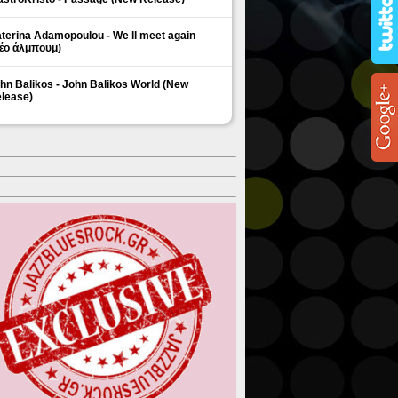
terina Adamopoulou - We ll meet again
έο άλμπουμ)
hn Balikos - John Balikos World (New
lease)
ΗΜΟΦΙΛΗ ΘΕΜΑΤΑ