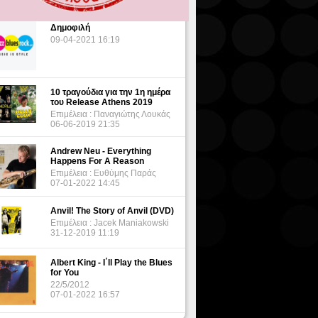
Δημοφιλή
09-04-2021 16:19
10 τραγούδια για την 1η ημέρα
του Release Athens 2019
Επιμέλεια : Παναγιώτης Λουκάς
06-06-2019 21:35
Andrew Neu - Everything
Happens For A Reason
Επιμέλεια : Ευθύμης Παράς
07-01-2022 14:45
Anvil! The Story of Anvil (DVD)
Επιμέλεια : Jacek Maniakowski
31-12-2019 11:19
Albert King - I΄ll Play the Blues
for You
22/5/2012
07-01-2022 16:57