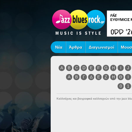
Νέα
Άρθρα
Διαγωνισμοί
Μουσ
A
B
C
D
E
F
G
H
I
J
Α
Β
Γ
Δ
Ε
Ζ
Η
Θ
Ι
0
1
Καλλιτέχνες και βιογραφικά καλλιτεχνών από την jazz blu