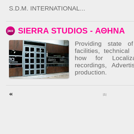
S.D.M. INTERNATIONAL...
SIERRA STUDIOS - ΑΘΗΝΑ
Providing state o
facilities, technic
how for Localiza
recordings, Advert
production.
|
1
|