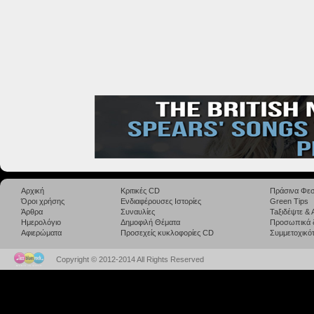
Αρχική
Κριτικές CD
Πράσινα Φεσ
Όροι χρήσης
Ενδιαφέρουσες Ιστορίες
Green Tips
Άρθρα
Συναυλίες
Taξιδέψτε &
Ημερολόγιο
Δημοφιλή Θέματα
Προσωπικά 
Αφιερώματα
Προσεχείς κυκλοφορίες CD
Συμμετοχικότ
Copyright © 2012-2014 All Rights Reserved