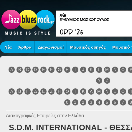
Νέα
Άρθρα
Διαγωνισμοί
Μουσικός οδηγός
Μουσικό τ
A
B
C
D
E
F
G
H
I
J
K
L
M
N
O
Y
Z
Α
Β
Γ
Δ
Ε
Ζ
Η
Θ
Ι
Κ
Λ
Μ
Ν
Ξ
Ο
0
1
2
3
4
5
6
7
Δισκογραφκές Εταιρείες στην Ελλάδα.
S.D.M. INTERNATIONAL - ΘΕΣ