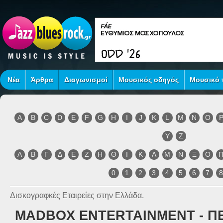
Νέα
Άρθρα
Διαγωνισμοί
Μουσικός οδηγός
Μουσικό τ
A
B
C
D
E
F
G
H
I
J
K
L
M
N
O
Y
Z
Α
Β
Γ
Δ
Ε
Ζ
Η
Θ
Ι
Κ
Λ
Μ
Ν
Ξ
Ο
0
1
2
3
4
5
6
7
Δισκογραφκές Εταιρείες στην Ελλάδα.
MADBOX ENTERTAINMENT - ΠΕ