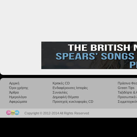
Αρχική
Κριτικές CD
Πράσινα Φεσ
Όροι χρήσης
Ενδιαφέρουσες Ιστορίες
Green Tips
Άρθρα
Συναυλίες
Taξιδέψτε &
Ημερολόγιο
Δημοφιλή Θέματα
Προσωπικά 
Αφιερώματα
Προσεχείς κυκλοφορίες CD
Συμμετοχικότ
Copyright © 2012-2014 All Rights Reserved