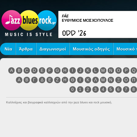
Νέα
Άρθρα
Διαγωνισμοί
Μουσικός οδηγός
Μουσικό τ
A
B
C
D
E
F
G
H
I
J
K
L
M
N
O
P
Q
Α
Β
Γ
Δ
Ε
Ζ
Η
Θ
Ι
Κ
Λ
Μ
Ν
Ξ
Ο
Π
0
1
2
3
4
5
6
7
8
Καλλιτέχνες και βιογραφικά καλλιτεχνών από την jazz blues και rock μουσική.