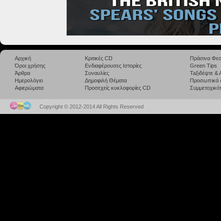
Αρχική
Κριτικές CD
Πράσινα Φεσ
Όροι χρήσης
Ενδιαφέρουσες Ιστορίες
Green Tips
Άρθρα
Συναυλίες
Taξιδέψτε &
Ημερολόγιο
Δημοφιλή Θέματα
Προσωπικά 
Αφιερώματα
Προσεχείς κυκλοφορίες CD
Συμμετοχικότ
Copyright © 2012-2014 All Rights Reserved