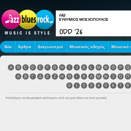
Νέα
Άρθρα
Διαγωνισμοί
Μουσικός οδηγός
Μουσικό τ
A
B
C
D
E
F
G
H
I
J
K
L
M
N
O
P
Q
Α
Β
Γ
Δ
Ε
Ζ
Η
Θ
Ι
Κ
Λ
Μ
Ν
Ξ
Ο
Π
0
1
2
3
4
5
6
7
8
Καλλιτέχνες και βιογραφικά καλλιτεχνών από την jazz blues και rock μουσική.