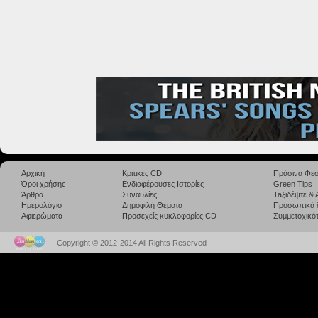
Αρχική
Κριτικές CD
Πράσινα Φεσ
Όροι χρήσης
Ενδιαφέρουσες Ιστορίες
Green Tips
Άρθρα
Συναυλίες
Taξιδέψτε &
Ημερολόγιο
Δημοφιλή Θέματα
Προσωπικά 
Αφιερώματα
Προσεχείς κυκλοφορίες CD
Συμμετοχικότ
Copyright © 2012-2014 All Rights Reserved