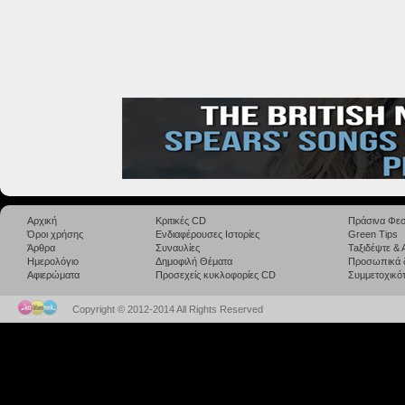
Αρχική
Κριτικές CD
Πράσινα Φεσ
Όροι χρήσης
Ενδιαφέρουσες Ιστορίες
Green Tips
Άρθρα
Συναυλίες
Taξιδέψτε &
Ημερολόγιο
Δημοφιλή Θέματα
Προσωπικά 
Αφιερώματα
Προσεχείς κυκλοφορίες CD
Συμμετοχικότ
Copyright © 2012-2014 All Rights Reserved