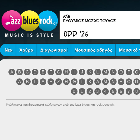
Νέα
Άρθρα
Διαγωνισμοί
Μουσικός οδηγός
Μουσικό τ
A
B
C
D
E
F
G
H
I
J
K
L
M
N
O
P
Q
Α
Β
Γ
Δ
Ε
Ζ
Η
Θ
Ι
Κ
Λ
Μ
Ν
Ξ
Ο
Π
0
1
2
3
4
5
6
7
8
Καλλιτέχνες και βιογραφικά καλλιτεχνών από την jazz blues και rock μουσική.