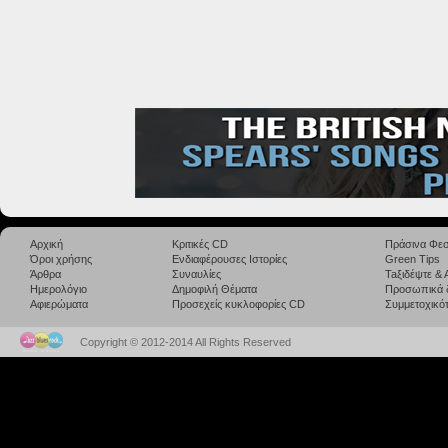
Αρχική
Κριτικές CD
Πράσινα Φεσ
Όροι χρήσης
Ενδιαφέρουσες Ιστορίες
Green Tips
Άρθρα
Συναυλίες
Taξιδέψτε &
Ημερολόγιο
Δημοφιλή Θέματα
Προσωπικά 
Αφιερώματα
Προσεχείς κυκλοφορίες CD
Συμμετοχικότ
Copyright © 2012-2014 All Rights Reserved