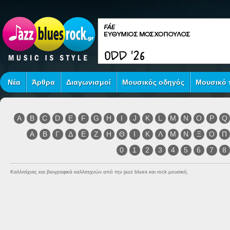
Νέα
Άρθρα
Διαγωνισμοί
Μουσικός οδηγός
Μουσικό τ
A
B
C
D
E
F
G
H
I
J
K
L
M
N
O
P
Q
Α
Β
Γ
Δ
Ε
Ζ
Η
Θ
Ι
Κ
Λ
Μ
Ν
Ξ
Ο
Π
0
1
2
3
4
5
6
7
8
Καλλιτέχνες και βιογραφικά καλλιτεχνών από την jazz blues και rock μουσική.