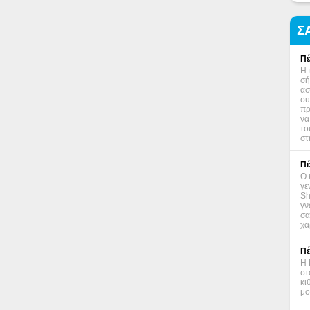
Σ
Πέ
Η 
σή
ασ
συ
πρ
να
το
στ
Πέ
Ο 
γε
Sh
γν
σα
χα
Πέ
Η 
στ
κι
μο