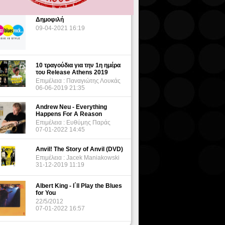
Δημοφιλή
09-04-2021 16:19
10 τραγούδια για την 1η ημέρα
του Release Athens 2019
Επιμέλεια : Παναγιώτης Λουκάς
06-06-2019 21:35
Andrew Neu - Everything
Happens For A Reason
Επιμέλεια : Ευθύμης Παράς
07-01-2022 14:45
Anvil! The Story of Anvil (DVD)
Επιμέλεια : Jacek Maniakowski
31-12-2019 11:19
Albert King - I΄ll Play the Blues
for You
22/5/2012
07-01-2022 16:57