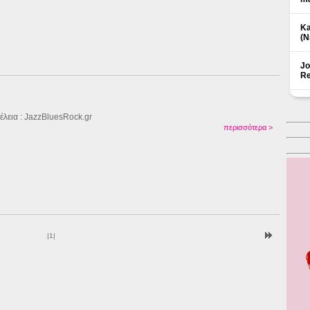
Ka
(Ν
Jo
Re
έλεια : JazzBluesRock.gr
περισσότερα >
|
1
|
Δ