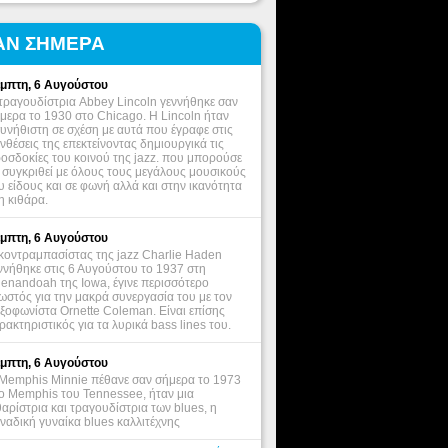
ΑΝ ΣΗΜΕΡΑ
μπτη, 6 Αυγούστου
τραγουδίστρια Abbey Lincoln γεννήθηκε σαν
μερα το 1930 στο Chicago. Η Lincoln ήταν
υνήθιστη σε σχέση με αυτά που έγραφε στις
νθέσεις της επεκτείνοντας δημιουργικά τις
οσδοκίες του κοινού της jazz. που μπορούσε
 συγκριθεί με όλους τους μεγάλους μουσικούς
υ είδους και σε φωνή αλλά και στην ικανότητα
η κιθάρα.
μπτη, 6 Αυγούστου
κοντραμπασίστας της jazz Charlie Haden
ννήθηκε στις 6 Αυγούστου το 1937 στη
enandoah της Iowa, έγινε περισσότερο
ωστός για την μακρά συνεργασία του με τον
ξοφωνίστα Ornette Coleman. Είναι επίσης
ρακτηριστικός για τα λυρικά bass lines του.
μπτη, 6 Αυγούστου
Memphis Minnie πέθανε σαν σήμερα το 1973
ο Memphis του Tennessee, ήταν μια
θαρίστρια και τραγουδίστρια των blues, η
ναδική γυναίκα blues καλλιτέχνης