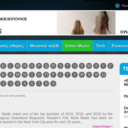
Πέμπ
ικός οδηγός
Μουσικό ταξίδι
Green Music
Tech
Επικοιν
K
L
M
N
O
P
Q
R
S
T
U
V
W
X
Y
Z
Τ
Κ
Λ
Μ
Ν
Ξ
Ο
Π
Ρ
Σ
Τ
Υ
Φ
Χ
Ψ
Ω
«Ε
2
3
4
5
6
7
8
9
Θέ
es και rock μουσική.
Πα
Συ
An
 Wade voted one of the top bassists of 2016, 2018, and 2019 by the
Επ
tigious Downbeat Magazine Reader's Poll, Mark Wade has been an
e bassist in the New York City area for over 20 years...
περισσότερα >
ma