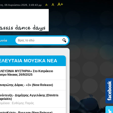
A+
A
A-
τη, 06 Αυγούστου 2026, 3:49:43 μμ
ωνία
ΕΛΕΥΤΑΙΑ ΜΟΥΣΙΚΑ ΝΕΑ
ΛΕΥΣΙΝΙΑ ΜΥΣΤΗΡΙΑ» Στο Κατράκειο
ατρο Νίκαιας 26/9/2025
ναγιώτης Δάρας - «3» (New Release)
νέντευξη - Δημήτρης Αγγελάκης (Dimitris
gelakis)
ιμέλεια : Ευθύμης Παράς
stroKristo - Passage (New Release)