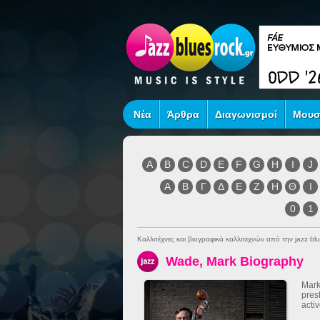
Νέα
Άρθρα
Διαγωνισμοί
Μουσ
A
B
C
D
E
F
G
H
I
J
Α
Β
Γ
Δ
Ε
Ζ
Η
Θ
Ι
0
1
Καλλιτέχνες και βιογραφικά καλλιτεχνών από την jazz blu
Wade, Mark Biography
Mark
pres
activ