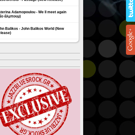
terina Adamopoulou - We ll meet again
έο άλμπουμ)
hn Balikos - John Balikos World (New
lease)
ΗΜΟΦΙΛΗ ΘΕΜΑΤΑ