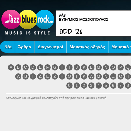
Νέα
Άρθρα
Διαγωνισμοί
Μουσικός οδηγός
Μουσικό τ
A
B
C
D
E
F
G
H
I
J
K
L
M
N
O
P
Q
Α
Β
Γ
Δ
Ε
Ζ
Η
Θ
Ι
Κ
Λ
Μ
Ν
Ξ
Ο
Π
0
1
2
3
4
5
6
7
8
Καλλιτέχνες και βιογραφικά καλλιτεχνών από την jazz blues και rock μουσική.