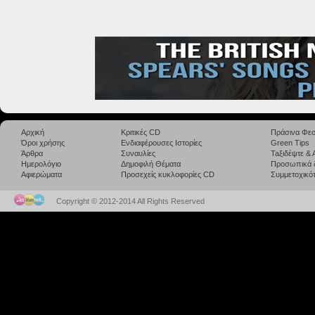
Αρχική
Κριτικές CD
Πράσινα Φεσ
Όροι χρήσης
Ενδιαφέρουσες Ιστορίες
Green Tips
Άρθρα
Συναυλίες
Taξιδέψτε &
Ημερολόγιο
Δημοφιλή Θέματα
Προσωπικά 
Αφιερώματα
Προσεχείς κυκλοφορίες CD
Συμμετοχικότ
Copyright © 2012-2014 All Rights Reserved