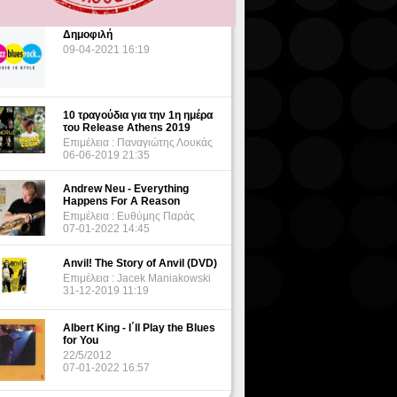
Δημοφιλή
09-04-2021 16:19
10 τραγούδια για την 1η ημέρα
του Release Athens 2019
Επιμέλεια : Παναγιώτης Λουκάς
06-06-2019 21:35
Andrew Neu - Everything
Happens For A Reason
Επιμέλεια : Ευθύμης Παράς
07-01-2022 14:45
Anvil! The Story of Anvil (DVD)
Επιμέλεια : Jacek Maniakowski
31-12-2019 11:19
Albert King - I΄ll Play the Blues
for You
22/5/2012
07-01-2022 16:57