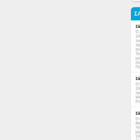
Σ
Σά
Ο 
19
τρ
πρ
συ
Te
μι
στ
Πα
Σά
Ο 
19
τρ
Wo
Fr
Σά
Ο 
Be
Υό
ja
19