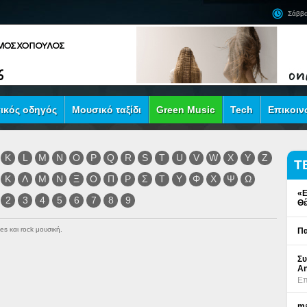
Σάββα
ικός οδηγός
Μουσικό ταξίδι
Green Music
Tech
Επικοιν
K
L
M
N
O
P
Q
R
S
T
U
V
W
X
Y
Z
Τ
Κ
Λ
Μ
Ν
Ξ
Ο
Π
Ρ
Σ
Τ
Υ
Φ
Χ
Ψ
Ω
«Ε
2
3
4
5
6
7
8
9
Θέ
es και rock μουσική.
Πα
Συ
An
Επ
ma