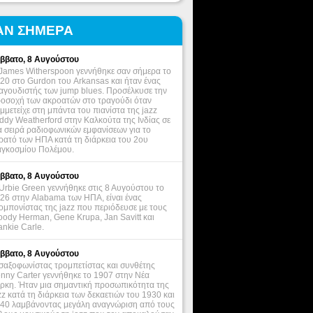
ΑΝ ΣΗΜΕΡΑ
ββατο, 8 Αυγούστου
James Witherspoon γεννήθηκε σαν σήμερα το
20 στο Gurdon του Arkansas και ήταν ένας
αγουδιστής των jump blues. Προσέλκυσε την
οσοχή των ακροατών στο τραγούδι όταν
μμετείχε στη μπάντα του πιανίστα της jazz
ddy Weatherford στην Καλκούτα της Ινδίας σε
α σειρά ραδιοφωνικών εμφανίσεων για το
ρατό των ΗΠΑ κατά τη διάρκεια του 2ου
γκοσμίου Πολέμου.
ββατο, 8 Αυγούστου
Urbie Green γεννήθηκε στις 8 Αυγούστου το
26 στην Alabama των ΗΠΑ, είναι ένας
ομπονίστας της jazz που περιόδευσε με τους
ody Herman, Gene Krupa, Jan Savitt και
ankie Carle.
ββατο, 8 Αυγούστου
σαξοφωνίστας τρομπετίστας και συνθέτης
nny Carter γεννήθηκε το 1907 στην Νέα
ρκη. Ήταν μια σημαντική προσωπικότητα της
zz κατά τη διάρκεια των δεκαετιών του 1930 και
40 λαμβάνοντας μεγάλη αναγνώριση από τους