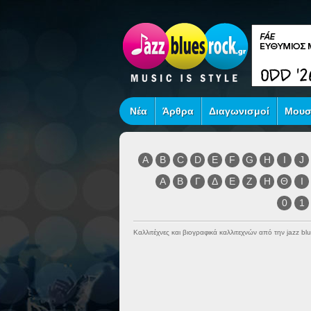
Νέα
Άρθρα
Διαγωνισμοί
Μουσ
A
B
C
D
E
F
G
H
I
J
Α
Β
Γ
Δ
Ε
Ζ
Η
Θ
Ι
0
1
Καλλιτέχνες και βιογραφικά καλλιτεχνών από την jazz blu