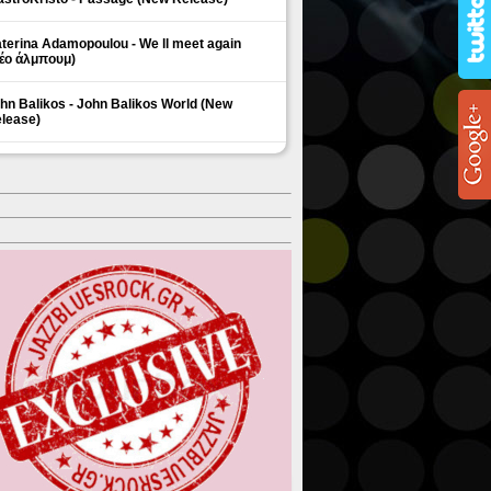
terina Adamopoulou - We ll meet again
έο άλμπουμ)
hn Balikos - John Balikos World (New
lease)
ΗΜΟΦΙΛΗ ΘΕΜΑΤΑ