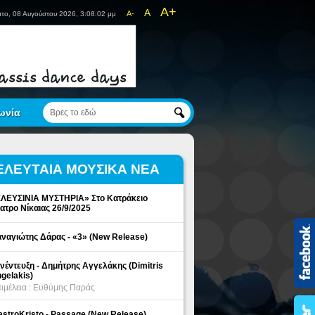
A+
A
A-
το, 08 Αυγούστου 2026, 3:08:02 μμ
ωνία
ΕΛΕΥΤΑΙΑ ΜΟΥΣΙΚΑ ΝΕΑ
ΛΕΥΣΙΝΙΑ ΜΥΣΤΗΡΙΑ» Στο Κατράκειο
ατρο Νίκαιας 26/9/2025
ναγιώτης Δάρας - «3» (New Release)
νέντευξη - Δημήτρης Αγγελάκης (Dimitris
gelakis)
ιμέλεια : Ευθύμης Παράς
stroKristo - Passage (New Release)