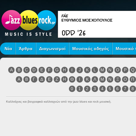
Νέα
Άρθρα
Διαγωνισμοί
Μουσικός οδηγός
Μουσικό τ
A
B
C
D
E
F
G
H
I
J
K
L
M
N
O
P
Q
Α
Β
Γ
Δ
Ε
Ζ
Η
Θ
Ι
Κ
Λ
Μ
Ν
Ξ
Ο
Π
0
1
2
3
4
5
6
7
8
Καλλιτέχνες και βιογραφικά καλλιτεχνών από την jazz blues και rock μουσική.