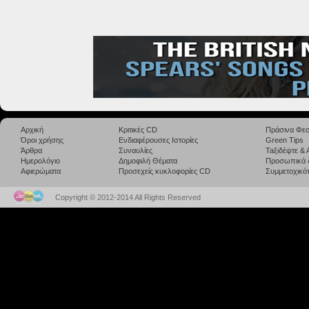
Αρχική
Κριτικές CD
Πράσινα Φεσ
Όροι χρήσης
Ενδιαφέρουσες Ιστορίες
Green Tips
Άρθρα
Συναυλίες
Taξιδέψτε &
Ημερολόγιο
Δημοφιλή Θέματα
Προσωπικά 
Αφιερώματα
Προσεχείς κυκλοφορίες CD
Συμμετοχικότ
Copyright © 2012-2014 All Rights Reserved