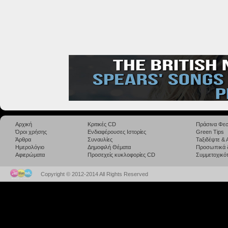
Αρχική
Κριτικές CD
Πράσινα Φεσ
Όροι χρήσης
Ενδιαφέρουσες Ιστορίες
Green Tips
Άρθρα
Συναυλίες
Taξιδέψτε &
Ημερολόγιο
Δημοφιλή Θέματα
Προσωπικά 
Αφιερώματα
Προσεχείς κυκλοφορίες CD
Συμμετοχικότ
Copyright © 2012-2014 All Rights Reserved