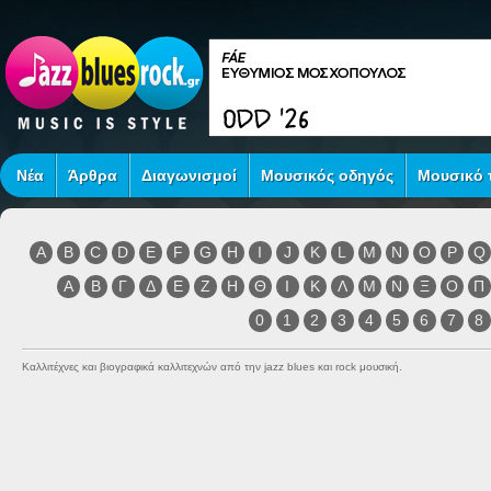
Νέα
Άρθρα
Διαγωνισμοί
Μουσικός οδηγός
Μουσικό τ
A
B
C
D
E
F
G
H
I
J
K
L
M
N
O
P
Q
Α
Β
Γ
Δ
Ε
Ζ
Η
Θ
Ι
Κ
Λ
Μ
Ν
Ξ
Ο
Π
0
1
2
3
4
5
6
7
8
Καλλιτέχνες και βιογραφικά καλλιτεχνών από την jazz blues και rock μουσική.