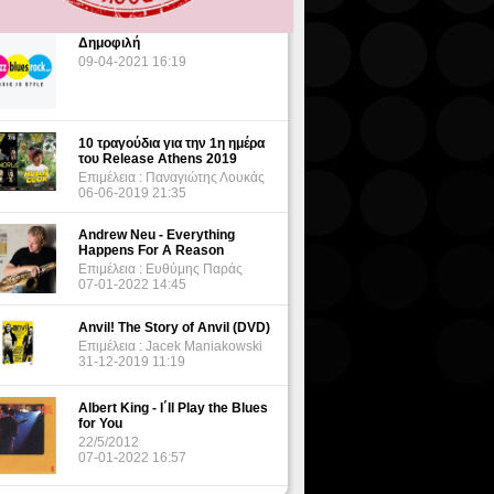
Δημοφιλή
09-04-2021 16:19
10 τραγούδια για την 1η ημέρα
του Release Athens 2019
Επιμέλεια : Παναγιώτης Λουκάς
06-06-2019 21:35
Andrew Neu - Everything
Happens For A Reason
Επιμέλεια : Ευθύμης Παράς
07-01-2022 14:45
Anvil! The Story of Anvil (DVD)
Επιμέλεια : Jacek Maniakowski
31-12-2019 11:19
Albert King - I΄ll Play the Blues
for You
22/5/2012
07-01-2022 16:57