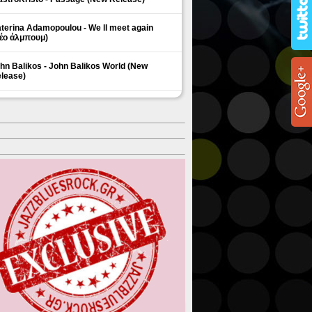
terina Adamopoulou - We ll meet again
έο άλμπουμ)
hn Balikos - John Balikos World (New
lease)
ΗΜΟΦΙΛΗ ΘΕΜΑΤΑ