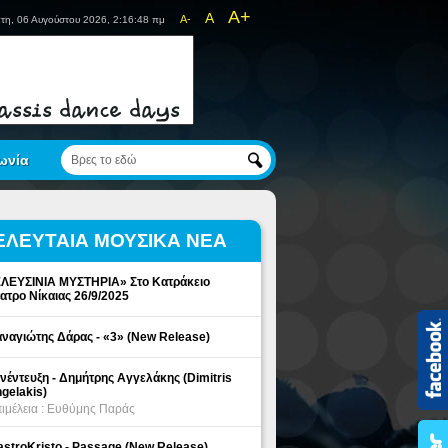
A+
A
A-
τη, 06 Αυγούστου 2026, 2:16:48 πμ
ωνία
ΕΛΕΥΤΑΙΑ ΜΟΥΣΙΚΑ ΝΕΑ
ΛΕΥΣΙΝΙΑ ΜΥΣΤΗΡΙΑ» Στο Κατράκειο
ατρο Νίκαιας 26/9/2025
ναγιώτης Δάρας - «3» (New Release)
νέντευξη - Δημήτρης Αγγελάκης (Dimitris
gelakis)
ιμέλεια : Ευθύμης Παράς
stroKristo - Passage (New Release)