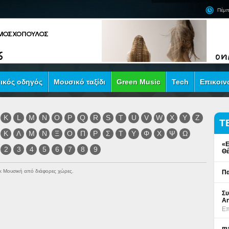
Πέμπ
ικός οδηγός
Μουσικό ταξίδι
Green Music
Tech
Επικοιν
K
L
M
N
O
P
Q
R
S
T
U
V
W
X
Y
Z
Τ
Κ
Λ
Μ
Ν
Ξ
Ο
Π
Ρ
Σ
Τ
Υ
Φ
Χ
Ψ
Ω
«Ε
2
3
4
5
6
7
8
9
Θέ
ock Μουσική από διάφορες χώρες.
Πα
Συ
An
Επ
ma