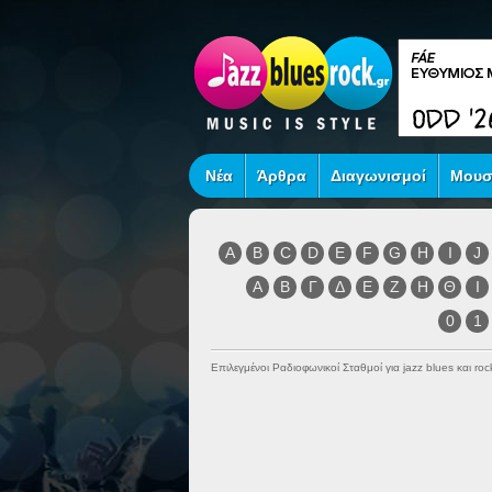
Νέα
Άρθρα
Διαγωνισμοί
Μουσ
A
B
C
D
E
F
G
H
I
J
Α
Β
Γ
Δ
Ε
Ζ
Η
Θ
Ι
0
1
Επιλεγμένοι Ραδιοφωνικοί Σταθμοί για jazz blues και r