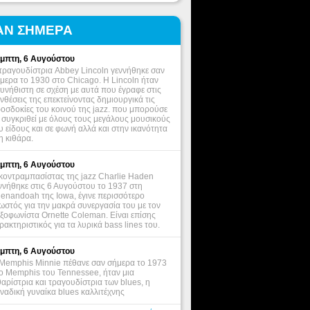
ΑΝ ΣΗΜΕΡΑ
μπτη, 6 Αυγούστου
τραγουδίστρια Abbey Lincoln γεννήθηκε σαν
μερα το 1930 στο Chicago. Η Lincoln ήταν
υνήθιστη σε σχέση με αυτά που έγραφε στις
νθέσεις της επεκτείνοντας δημιουργικά τις
οσδοκίες του κοινού της jazz. που μπορούσε
 συγκριθεί με όλους τους μεγάλους μουσικούς
υ είδους και σε φωνή αλλά και στην ικανότητα
η κιθάρα.
μπτη, 6 Αυγούστου
κοντραμπασίστας της jazz Charlie Haden
ννήθηκε στις 6 Αυγούστου το 1937 στη
enandoah της Iowa, έγινε περισσότερο
ωστός για την μακρά συνεργασία του με τον
ξοφωνίστα Ornette Coleman. Είναι επίσης
ρακτηριστικός για τα λυρικά bass lines του.
μπτη, 6 Αυγούστου
Memphis Minnie πέθανε σαν σήμερα το 1973
ο Memphis του Tennessee, ήταν μια
θαρίστρια και τραγουδίστρια των blues, η
ναδική γυναίκα blues καλλιτέχνης