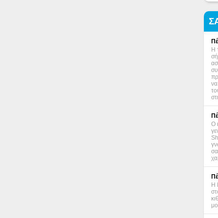
Σ
Πέ
Η 
σή
ασ
συ
πρ
να
το
στ
Πέ
Ο 
γε
Sh
γν
σα
χα
Πέ
Η 
στ
κι
μο