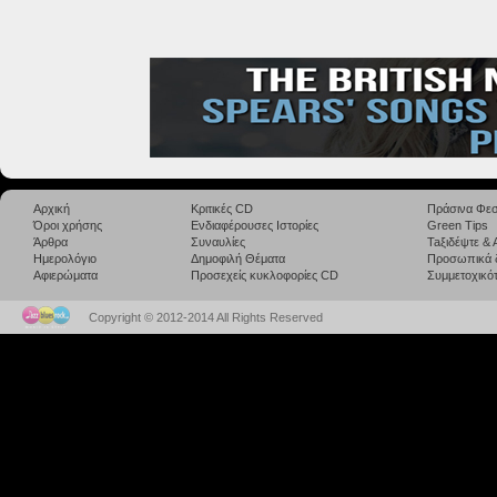
Αρχική
Κριτικές CD
Πράσινα Φεσ
Όροι χρήσης
Ενδιαφέρουσες Ιστορίες
Green Tips
Άρθρα
Συναυλίες
Taξιδέψτε &
Ημερολόγιο
Δημοφιλή Θέματα
Προσωπικά 
Αφιερώματα
Προσεχείς κυκλοφορίες CD
Συμμετοχικότ
Copyright © 2012-2014 All Rights Reserved