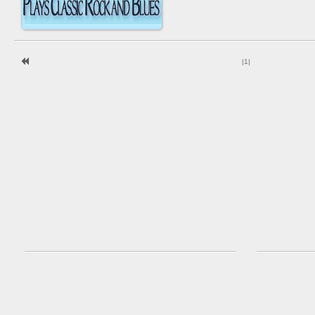
|
1
|