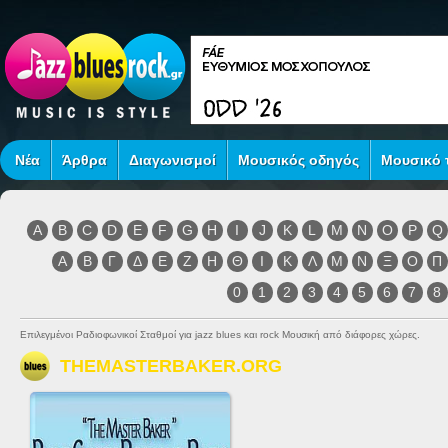
Νέα
Άρθρα
Διαγωνισμοί
Μουσικός οδηγός
Μουσικό τ
A
B
C
D
E
F
G
H
I
J
K
L
M
N
O
P
Q
Α
Β
Γ
Δ
Ε
Ζ
Η
Θ
Ι
Κ
Λ
Μ
Ν
Ξ
Ο
Π
0
1
2
3
4
5
6
7
8
Επιλεγμένοι Ραδιοφωνικοί Σταθμοί για jazz blues και rock Μουσική από διάφορες χώρες.
THEMASTERBAKER.ORG