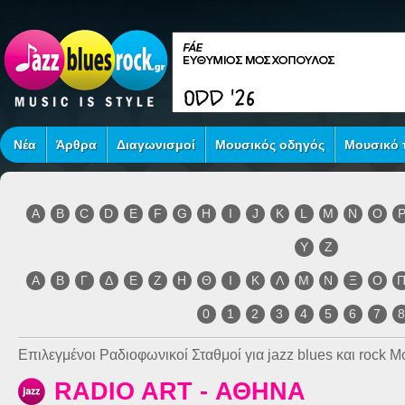
Νέα
Άρθρα
Διαγωνισμοί
Μουσικός οδηγός
Μουσικό τ
A
B
C
D
E
F
G
H
I
J
K
L
M
N
O
Y
Z
Α
Β
Γ
Δ
Ε
Ζ
Η
Θ
Ι
Κ
Λ
Μ
Ν
Ξ
Ο
0
1
2
3
4
5
6
7
Επιλεγμένοι Ραδιοφωνικοί Σταθμοί για jazz blues και rock 
RADIO ART - ΑΘΗΝΑ