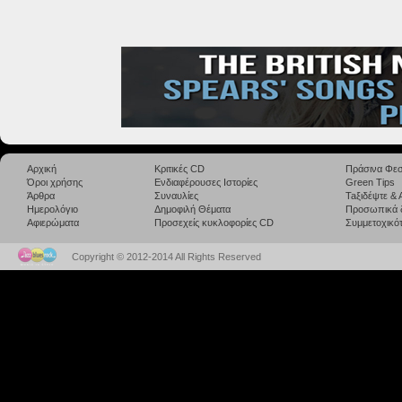
Αρχική
Κριτικές CD
Πράσινα Φεσ
Όροι χρήσης
Ενδιαφέρουσες Ιστορίες
Green Tips
Άρθρα
Συναυλίες
Taξιδέψτε &
Ημερολόγιο
Δημοφιλή Θέματα
Προσωπικά 
Αφιερώματα
Προσεχείς κυκλοφορίες CD
Συμμετοχικότ
Copyright © 2012-2014 All Rights Reserved