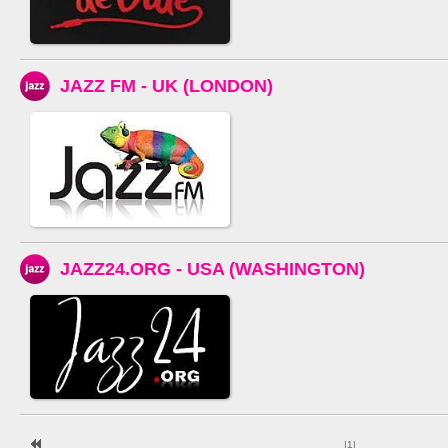
JAZZ FM - UK (LONDON)
JAZZ24.ORG - USA (WASHINGTON)
|
1
|