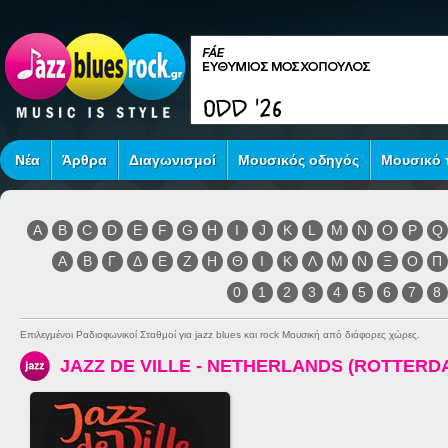
Νέα
Άρθρα
Διαγωνισμοί
Μουσικός οδηγός
Μουσικό τ
A
B
C
D
E
F
G
H
I
J
K
L
M
N
O
P
Q
Α
Β
Γ
Δ
Ε
Ζ
Η
Θ
Ι
Κ
Λ
Μ
Ν
Ξ
Ο
Π
0
1
2
3
4
5
6
7
8
Επιλεγμένοι Ραδιοφωνικοί Σταθμοί για jazz blues και rock Μουσική από διάφορες χώρες.
JAZZ DE VILLE - NETHERLANDS (ROTTERD