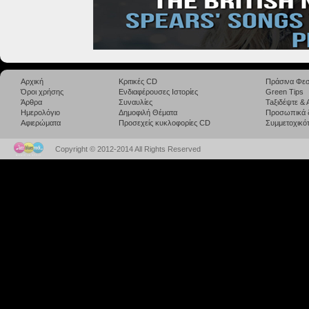
Αρχική
Κριτικές CD
Πράσινα Φεσ
Όροι χρήσης
Ενδιαφέρουσες Ιστορίες
Green Tips
Άρθρα
Συναυλίες
Taξιδέψτε &
Ημερολόγιο
Δημοφιλή Θέματα
Προσωπικά 
Αφιερώματα
Προσεχείς κυκλοφορίες CD
Συμμετοχικότ
Copyright © 2012-2014 All Rights Reserved