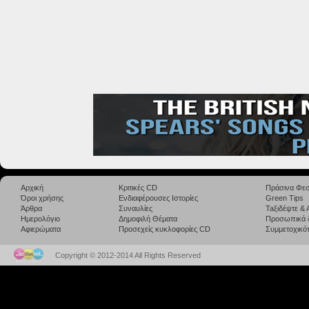
Αρχική
Κριτικές CD
Πράσινα Φεσ
Όροι χρήσης
Ενδιαφέρουσες Ιστορίες
Green Tips
Άρθρα
Συναυλίες
Taξιδέψτε &
Ημερολόγιο
Δημοφιλή Θέματα
Προσωπικά 
Αφιερώματα
Προσεχείς κυκλοφορίες CD
Συμμετοχικότ
Copyright © 2012-2014 All Rights Reserved