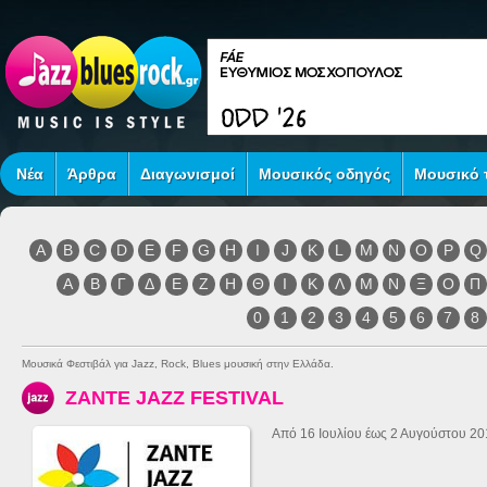
Νέα
Άρθρα
Διαγωνισμοί
Μουσικός οδηγός
Μουσικό τ
A
B
C
D
E
F
G
H
I
J
K
L
M
N
O
P
Q
Α
Β
Γ
Δ
Ε
Ζ
Η
Θ
Ι
Κ
Λ
Μ
Ν
Ξ
Ο
Π
0
1
2
3
4
5
6
7
8
Μουσικά Φεστιβάλ για Jazz, Rock, Blues μουσική στην Ελλάδα.
ZANTE JAZZ FESTIVAL
Από 16 Ιουλίου έως 2 Αυγούστου 20