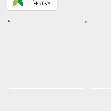
|
1
|