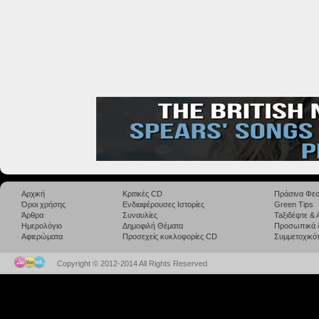
Αρχική
Κριτικές CD
Πράσινα Φεσ
Όροι χρήσης
Ενδιαφέρουσες Ιστορίες
Green Tips
Άρθρα
Συναυλίες
Taξιδέψτε &
Ημερολόγιο
Δημοφιλή Θέματα
Προσωπικά 
Αφιερώματα
Προσεχείς κυκλοφορίες CD
Συμμετοχικότ
Copyright © 2012-2014 All Rights Reserved