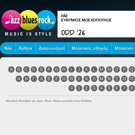
Νέα
Άρθρα
Διαγωνισμοί
Μουσικός οδηγός
Μουσικό τ
A
B
C
D
E
F
G
H
I
J
K
L
M
N
O
P
Q
Α
Β
Γ
Δ
Ε
Ζ
Η
Θ
Ι
Κ
Λ
Μ
Ν
Ξ
Ο
Π
0
1
2
3
4
5
6
7
8
Μουσικά Φεστιβάλ για Jazz, Rock, Blues μουσική στην Ελλάδα.