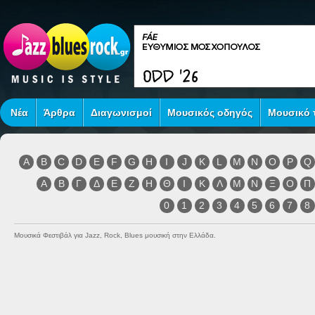
Νέα
Άρθρα
Διαγωνισμοί
Μουσικός οδηγός
Μουσικό τ
A
B
C
D
E
F
G
H
I
J
K
L
M
N
O
P
Q
Α
Β
Γ
Δ
Ε
Ζ
Η
Θ
Ι
Κ
Λ
Μ
Ν
Ξ
Ο
Π
0
1
2
3
4
5
6
7
8
Μουσικά Φεστιβάλ για Jazz, Rock, Blues μουσική στην Ελλάδα.