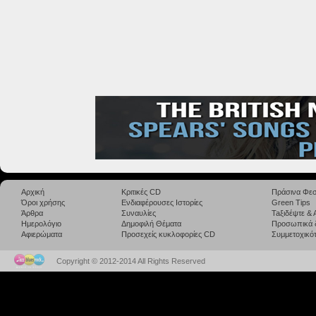
Αρχική
Κριτικές CD
Πράσινα Φεσ
Όροι χρήσης
Ενδιαφέρουσες Ιστορίες
Green Tips
Άρθρα
Συναυλίες
Taξιδέψτε &
Ημερολόγιο
Δημοφιλή Θέματα
Προσωπικά 
Αφιερώματα
Προσεχείς κυκλοφορίες CD
Συμμετοχικότ
Copyright © 2012-2014 All Rights Reserved