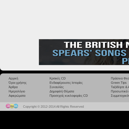
Αρχική
Κριτικές CD
Πράσινα Φεσ
Όροι χρήσης
Ενδιαφέρουσες Ιστορίες
Green Tips
Άρθρα
Συναυλίες
Taξιδέψτε &
Ημερολόγιο
Δημοφιλή Θέματα
Προσωπικά 
Αφιερώματα
Προσεχείς κυκλοφορίες CD
Συμμετοχικότ
Copyright © 2012-2014 All Rights Reserved