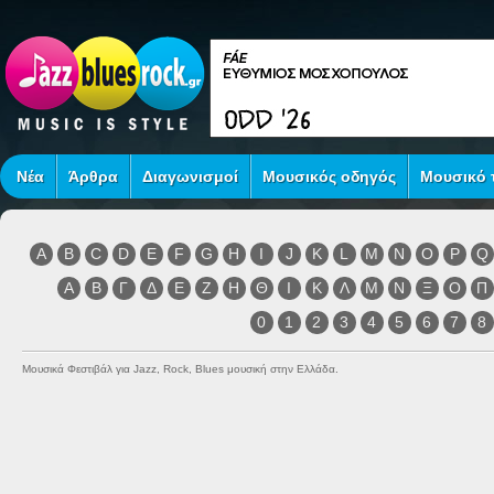
Νέα
Άρθρα
Διαγωνισμοί
Μουσικός οδηγός
Μουσικό τ
A
B
C
D
E
F
G
H
I
J
K
L
M
N
O
P
Q
Α
Β
Γ
Δ
Ε
Ζ
Η
Θ
Ι
Κ
Λ
Μ
Ν
Ξ
Ο
Π
0
1
2
3
4
5
6
7
8
Μουσικά Φεστιβάλ για Jazz, Rock, Blues μουσική στην Ελλάδα.