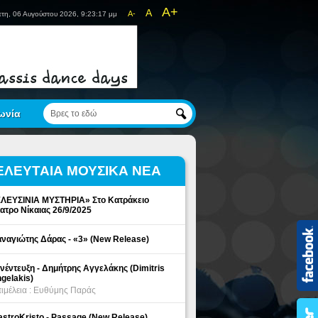
A+
A
A-
τη, 06 Αυγούστου 2026, 9:23:17 μμ
ωνία
ΕΛΕΥΤΑΙΑ ΜΟΥΣΙΚΑ ΝΕΑ
ΛΕΥΣΙΝΙΑ ΜΥΣΤΗΡΙΑ» Στο Κατράκειο
ατρο Νίκαιας 26/9/2025
ναγιώτης Δάρας - «3» (New Release)
νέντευξη - Δημήτρης Αγγελάκης (Dimitris
gelakis)
ιμέλεια : Ευθύμης Παράς
stroKristo - Passage (New Release)