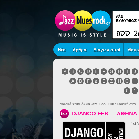
Νέα
Άρθρα
Διαγωνισμοί
Μουσ
A
B
C
D
E
F
G
H
I
J
Α
Β
Γ
Δ
Ε
Ζ
Η
Θ
Ι
0
1
Μουσικά Φεστιβάλ για Jazz, Rock, Blues μουσική στην 
DJANGO FEST - ΑΘΗΝΑ
1st 