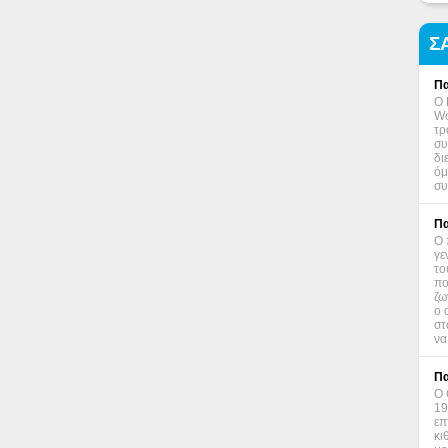
Σ
Πα
Ο 
Wo
τρ
συ
δι
όμ
συ
Πα
Ο 
γε
το
πο
ζω
ο 
στ
να
Πα
Ο 
19
επ
κι