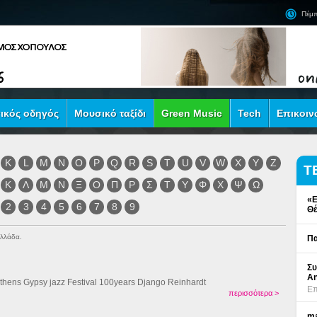
Πέμπ
ικός οδηγός
Μουσικό ταξίδι
Green Music
Tech
Επικοιν
K
L
M
N
O
P
Q
R
S
T
U
V
W
X
Y
Z
Τ
Κ
Λ
Μ
Ν
Ξ
Ο
Π
Ρ
Σ
Τ
Υ
Φ
Χ
Ψ
Ω
«Ε
2
3
4
5
6
7
8
9
Θέ
Ελλάδα.
Πα
Συ
An
Athens Gypsy jazz Festival 100years Django Reinhardt
Επ
περισσότερα >
ma