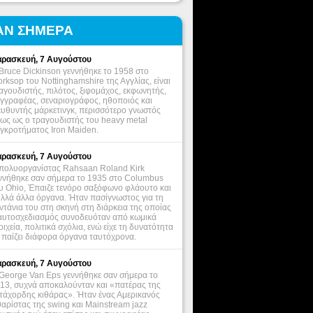
ΑΝ ΣΗΜΕΡΑ
ρασκευή, 7 Αυγούστου
Bruce Dickinson γεννήθηκε το 1958 στο
rksop του Nottinghamshire της Αγγλίας, είναι
αγουδιστής, πιλότος, ξιφομάχος, εκφωνητής,
γγραφέας, σεναριογράφος, ηθοποιός και
ευθυντής μάρκετινγκ, περισσότερο γνωστός
ως ως ο τραγουδιστής του heavy metal
γκροτήματος Iron Maiden.
ρασκευή, 7 Αυγούστου
πολυοργανίστας Rahsaan Roland Kirk
ννήθηκε σαν σήμερα το 1935 στο Columbus
υ Ohio, Έπαιζε τενόρο σαξόφωνο φλάουτο και
λλά άλλα όργανα. Ήταν πασίγνωστος για τη
ντάνια του στη σκηνή στη διάρκεια της οποίας
αυτοσχεδιασμός συνοδευόταν από κωμικά
οιχεία, πολιτικά σχόλια, ενώ είχε τη δυνατότητα
 παίζει διάφορα όργανα ταυτόχρονα.
ρασκευή, 7 Αυγούστου
George Van Eps γεννήθηκε σαν σήμερα το
13, συχνά αποκαλούνταν και «πατέρας της
τάχορδης κιθάρας». Ήταν ένας Αμερικανός
θαρίστας της swing και Mainstream jazz