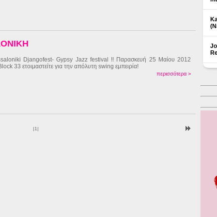
Ka
(Ν
ΛΟΝΙΚΗ
Jo
Re
saloniki Djangofest- Gypsy Jazz festival !! Παρασκευή 25 Μαίου 2012
Block 33 ετοιμαστείτε για την απόλυτη swing εμπειρία!
περισσότερα >
|
1
|
Δ