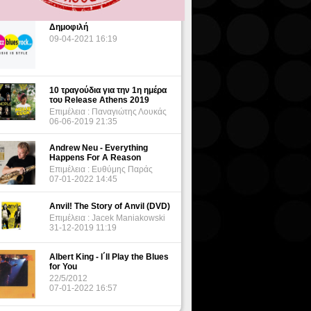
Δημοφιλή
09-04-2021 16:19
10 τραγούδια για την 1η ημέρα
του Release Athens 2019
Επιμέλεια : Παναγιώτης Λουκάς
06-06-2019 21:35
Andrew Neu - Everything
Happens For A Reason
Επιμέλεια : Ευθύμης Παράς
07-01-2022 14:45
Anvil! The Story of Anvil (DVD)
Επιμέλεια : Jacek Maniakowski
31-12-2019 11:19
Albert King - I΄ll Play the Blues
for You
22/5/2012
07-01-2022 16:57