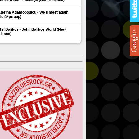
terina Adamopoulou - We ll meet again
έο άλμπουμ)
hn Balikos - John Balikos World (New
lease)
ΗΜΟΦΙΛΗ ΘΕΜΑΤΑ