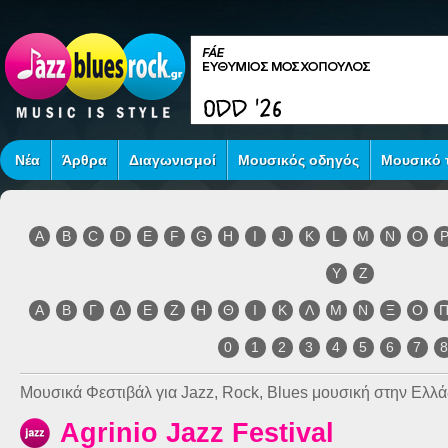
Νέα
Άρθρα
Διαγωνισμοί
Μουσικός οδηγός
Μουσικό τ
A
B
C
D
E
F
G
H
I
J
K
L
M
N
O
Y
Z
Α
Β
Γ
Δ
Ε
Ζ
Η
Θ
Ι
Κ
Λ
Μ
Ν
Ξ
Ο
0
1
2
3
4
5
6
7
Μουσικά Φεστιβάλ για Jazz, Rock, Blues μουσική στην Ελλά
Agrinio Jazz Festival