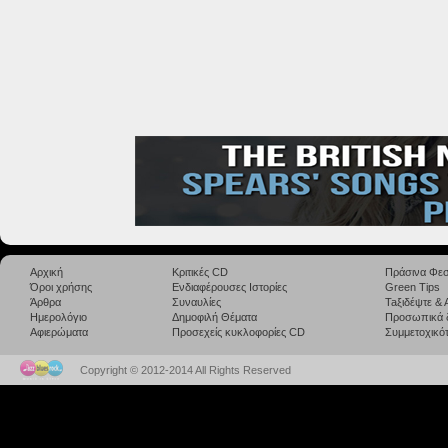
Αρχική
Κριτικές CD
Πράσινα Φεσ
Όροι χρήσης
Ενδιαφέρουσες Ιστορίες
Green Tips
Άρθρα
Συναυλίες
Taξιδέψτε &
Ημερολόγιο
Δημοφιλή Θέματα
Προσωπικά 
Αφιερώματα
Προσεχείς κυκλοφορίες CD
Συμμετοχικότ
Copyright © 2012-2014 All Rights Reserved