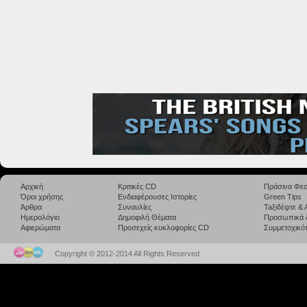
Αρχική
Κριτικές CD
Πράσινα Φεσ
Όροι χρήσης
Ενδιαφέρουσες Ιστορίες
Green Tips
Άρθρα
Συναυλίες
Taξιδέψτε &
Ημερολόγιο
Δημοφιλή Θέματα
Προσωπικά 
Αφιερώματα
Προσεχείς κυκλοφορίες CD
Συμμετοχικότ
Copyright © 2012-2014 All Rights Reserved