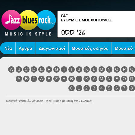
Νέα
Άρθρα
Διαγωνισμοί
Μουσικός οδηγός
Μουσικό τ
A
B
C
D
E
F
G
H
I
J
K
L
M
N
O
P
Q
Α
Β
Γ
Δ
Ε
Ζ
Η
Θ
Ι
Κ
Λ
Μ
Ν
Ξ
Ο
Π
0
1
2
3
4
5
6
7
8
Μουσικά Φεστιβάλ για Jazz, Rock, Blues μουσική στην Ελλάδα.