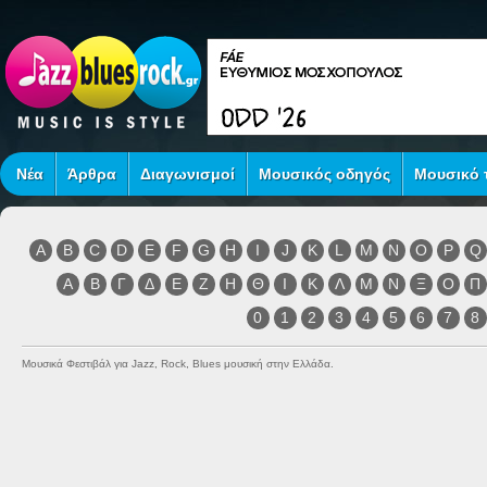
Νέα
Άρθρα
Διαγωνισμοί
Μουσικός οδηγός
Μουσικό τ
A
B
C
D
E
F
G
H
I
J
K
L
M
N
O
P
Q
Α
Β
Γ
Δ
Ε
Ζ
Η
Θ
Ι
Κ
Λ
Μ
Ν
Ξ
Ο
Π
0
1
2
3
4
5
6
7
8
Μουσικά Φεστιβάλ για Jazz, Rock, Blues μουσική στην Ελλάδα.