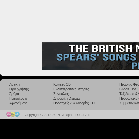
Αρχική
Κριτικές CD
Πράσινα Φεσ
Όροι χρήσης
Ενδιαφέρουσες Ιστορίες
Green Tips
Άρθρα
Συναυλίες
Taξιδέψτε &
Ημερολόγιο
Δημοφιλή Θέματα
Προσωπικά 
Αφιερώματα
Προσεχείς κυκλοφορίες CD
Συμμετοχικότ
Copyright © 2012-2014 All Rights Reserved