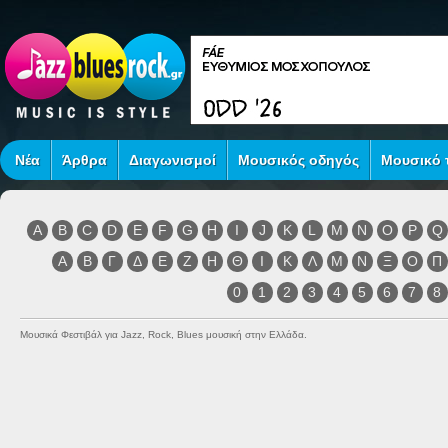
Νέα
Άρθρα
Διαγωνισμοί
Μουσικός οδηγός
Μουσικό τ
A
B
C
D
E
F
G
H
I
J
K
L
M
N
O
P
Q
Α
Β
Γ
Δ
Ε
Ζ
Η
Θ
Ι
Κ
Λ
Μ
Ν
Ξ
Ο
Π
0
1
2
3
4
5
6
7
8
Μουσικά Φεστιβάλ για Jazz, Rock, Blues μουσική στην Ελλάδα.