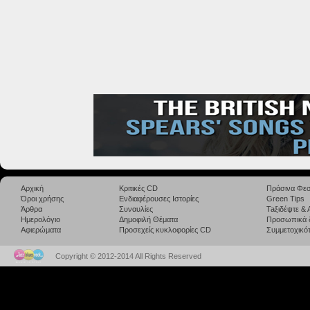
Αρχική
Κριτικές CD
Πράσινα Φεσ
Όροι χρήσης
Ενδιαφέρουσες Ιστορίες
Green Tips
Άρθρα
Συναυλίες
Taξιδέψτε &
Ημερολόγιο
Δημοφιλή Θέματα
Προσωπικά 
Αφιερώματα
Προσεχείς κυκλοφορίες CD
Συμμετοχικότ
Copyright © 2012-2014 All Rights Reserved