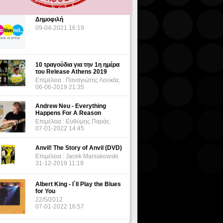
Δημοφιλή
09-04-2021 16:19
10 τραγούδια για την 1η ημέρα
του Release Athens 2019
Επιμέλεια : Παναγιώτης Λουκάς
06-06-2019 21:35
Andrew Neu - Everything
Happens For A Reason
Επιμέλεια : Ευθύμης Παράς
07-01-2022 14:45
Anvil! The Story of Anvil (DVD)
Επιμέλεια : Jacek Maniakowski
31-12-2019 11:19
Albert King - I΄ll Play the Blues
for You
22/5/2012
07-01-2022 16:57