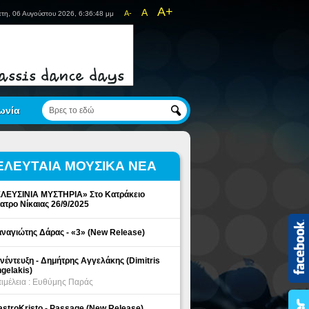
A+
A
A-
τη, 06 Αυγούστου 2026, 6:36:48 μμ
ωνία
ΕΛΕΥΤΑΙΑ ΜΟΥΣΙΚΑ ΝΕΑ
ΛΕΥΣΙΝΙΑ ΜΥΣΤΗΡΙΑ» Στο Κατράκειο
ατρο Νίκαιας 26/9/2025
ναγιώτης Δάρας - «3» (New Release)
νέντευξη - Δημήτρης Αγγελάκης (Dimitris
gelakis)
ιμέλεια : Ευθύμης Παράς
stroKristo - Passage (New Release)