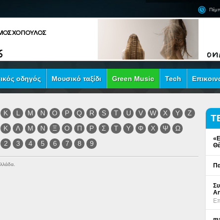
Πέμπ
ικός οδηγός
Μουσικό ταξίδι
Green Music
Tech
Επικοιν
K
L
M
N
O
P
Q
R
S
T
U
V
W
X
Y
Z
Τ
Κ
Λ
Μ
Ν
Ξ
Ο
Π
Ρ
Σ
Τ
Υ
Φ
Χ
Ψ
Ω
«Ε
2
3
4
5
6
7
8
9
Θέ
Ελλάδα.
Πα
Συ
An
Επ
ma