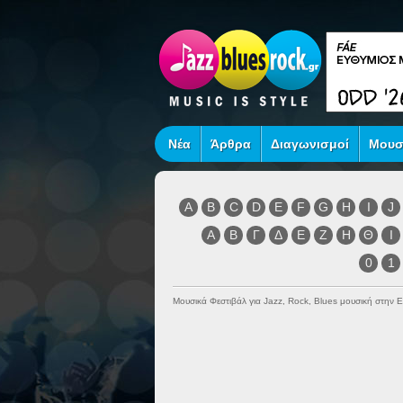
Νέα
Άρθρα
Διαγωνισμοί
Μουσ
A
B
C
D
E
F
G
H
I
J
Α
Β
Γ
Δ
Ε
Ζ
Η
Θ
Ι
0
1
Μουσικά Φεστιβάλ για Jazz, Rock, Blues μουσική στην 