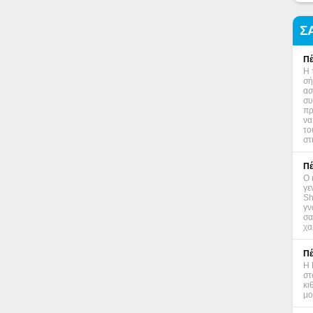
Σ
Πέ
Η 
σή
ασ
συ
πρ
να
το
στ
Πέ
Ο 
γε
Sh
γν
σα
χα
Πέ
Η 
στ
κι
μο