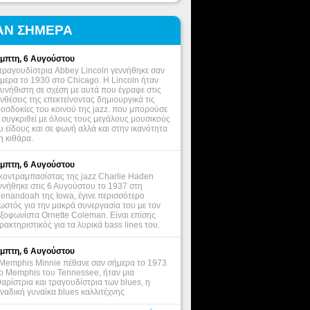
ΑΝ ΣΗΜΕΡΑ
μπτη, 6 Αυγούστου
τραγουδίστρια Abbey Lincoln γεννήθηκε σαν
μερα το 1930 στο Chicago. Η Lincoln ήταν
υνήθιστη σε σχέση με αυτά που έγραφε στις
νθέσεις της επεκτείνοντας δημιουργικά τις
οσδοκίες του κοινού της jazz. που μπορούσε
 συγκριθεί με όλους τους μεγάλους μουσικούς
υ είδους και σε φωνή αλλά και στην ικανότητα
η κιθάρα.
μπτη, 6 Αυγούστου
κοντραμπασίστας της jazz Charlie Haden
ννήθηκε στις 6 Αυγούστου το 1937 στη
enandoah της Iowa, έγινε περισσότερο
ωστός για την μακρά συνεργασία του με τον
ξοφωνίστα Ornette Coleman. Είναι επίσης
ρακτηριστικός για τα λυρικά bass lines του.
μπτη, 6 Αυγούστου
Memphis Minnie πέθανε σαν σήμερα το 1973
ο Memphis του Tennessee, ήταν μια
θαρίστρια και τραγουδίστρια των blues, η
ναδική γυναίκα blues καλλιτέχνης