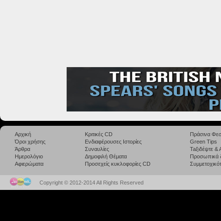
Αρχική
Κριτικές CD
Πράσινα Φεσ
Όροι χρήσης
Ενδιαφέρουσες Ιστορίες
Green Tips
Άρθρα
Συναυλίες
Taξιδέψτε &
Ημερολόγιο
Δημοφιλή Θέματα
Προσωπικά 
Αφιερώματα
Προσεχείς κυκλοφορίες CD
Συμμετοχικότ
Copyright © 2012-2014 All Rights Reserved