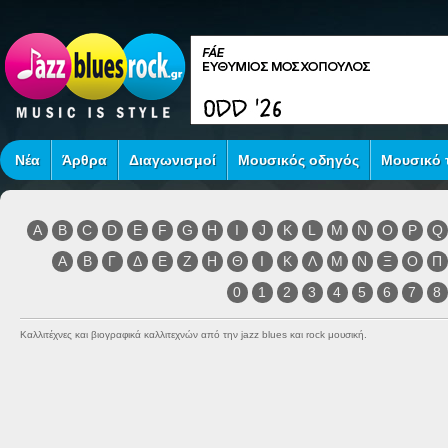
Νέα
Άρθρα
Διαγωνισμοί
Μουσικός οδηγός
Μουσικό τ
A
B
C
D
E
F
G
H
I
J
K
L
M
N
O
P
Q
Α
Β
Γ
Δ
Ε
Ζ
Η
Θ
Ι
Κ
Λ
Μ
Ν
Ξ
Ο
Π
0
1
2
3
4
5
6
7
8
Καλλιτέχνες και βιογραφικά καλλιτεχνών από την jazz blues και rock μουσική.