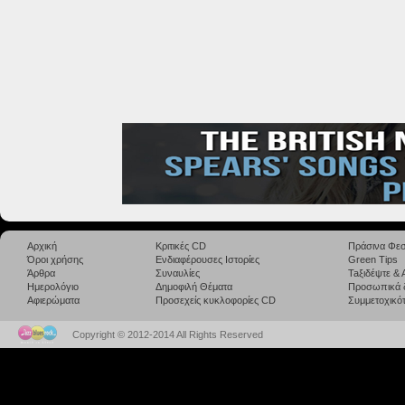
Αρχική
Κριτικές CD
Πράσινα Φεσ
Όροι χρήσης
Ενδιαφέρουσες Ιστορίες
Green Tips
Άρθρα
Συναυλίες
Taξιδέψτε &
Ημερολόγιο
Δημοφιλή Θέματα
Προσωπικά 
Αφιερώματα
Προσεχείς κυκλοφορίες CD
Συμμετοχικότ
Copyright © 2012-2014 All Rights Reserved