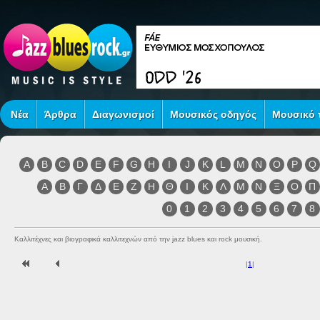
Νέα
Άρθρα
Διαγωνισμοί
Μουσικός οδηγός
Μουσικό τ
A
B
C
D
E
F
G
H
I
J
K
L
M
N
O
P
Q
Α
Β
Γ
Δ
Ε
Ζ
Η
Θ
Ι
Κ
Λ
Μ
Ν
Ξ
Ο
Π
0
1
2
3
4
5
6
7
8
Καλλιτέχνες και βιογραφικά καλλιτεχνών από την jazz blues και rock μουσική.
|
1
|