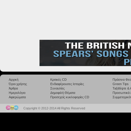
Αρχική
Κριτικές CD
Πράσινα Φεσ
Όροι χρήσης
Ενδιαφέρουσες Ιστορίες
Green Tips
Άρθρα
Συναυλίες
Taξιδέψτε &
Ημερολόγιο
Δημοφιλή Θέματα
Προσωπικά 
Αφιερώματα
Προσεχείς κυκλοφορίες CD
Συμμετοχικότ
Copyright © 2012-2014 All Rights Reserved