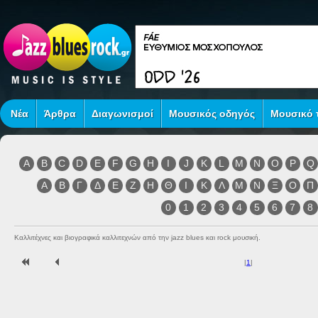
Νέα
Άρθρα
Διαγωνισμοί
Μουσικός οδηγός
Μουσικό τ
A
B
C
D
E
F
G
H
I
J
K
L
M
N
O
P
Q
Α
Β
Γ
Δ
Ε
Ζ
Η
Θ
Ι
Κ
Λ
Μ
Ν
Ξ
Ο
Π
0
1
2
3
4
5
6
7
8
Καλλιτέχνες και βιογραφικά καλλιτεχνών από την jazz blues και rock μουσική.
|
1
|