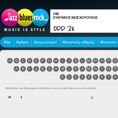
Νέα
Άρθρα
Διαγωνισμοί
Μουσικός οδηγός
Μουσικό τ
A
B
C
D
E
F
G
H
I
J
K
L
M
N
O
P
Q
Α
Β
Γ
Δ
Ε
Ζ
Η
Θ
Ι
Κ
Λ
Μ
Ν
Ξ
Ο
Π
0
1
2
3
4
5
6
7
8
Καλλιτέχνες και βιογραφικά καλλιτεχνών από την jazz blues και rock μουσική.
|
1
|