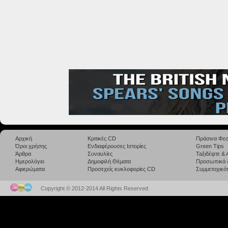
Αρχική
Κριτικές CD
Πράσινα Φεσ
Όροι χρήσης
Ενδιαφέρουσες Ιστορίες
Green Tips
Άρθρα
Συναυλίες
Taξιδέψτε &
Ημερολόγιο
Δημοφιλή Θέματα
Προσωπικά 
Αφιερώματα
Προσεχείς κυκλοφορίες CD
Συμμετοχικότ
Copyright © 2012-2014 All Rights Reserved