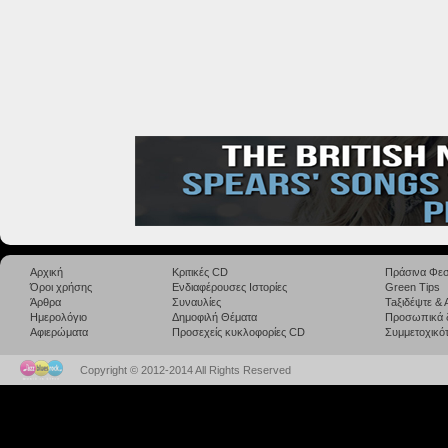
Αρχική
Κριτικές CD
Πράσινα Φεσ
Όροι χρήσης
Ενδιαφέρουσες Ιστορίες
Green Tips
Άρθρα
Συναυλίες
Taξιδέψτε &
Ημερολόγιο
Δημοφιλή Θέματα
Προσωπικά 
Αφιερώματα
Προσεχείς κυκλοφορίες CD
Συμμετοχικότ
Copyright © 2012-2014 All Rights Reserved