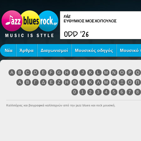
Νέα
Άρθρα
Διαγωνισμοί
Μουσικός οδηγός
Μουσικό τ
A
B
C
D
E
F
G
H
I
J
K
L
M
N
O
P
Q
Α
Β
Γ
Δ
Ε
Ζ
Η
Θ
Ι
Κ
Λ
Μ
Ν
Ξ
Ο
Π
0
1
2
3
4
5
6
7
8
Καλλιτέχνες και βιογραφικά καλλιτεχνών από την jazz blues και rock μουσική.