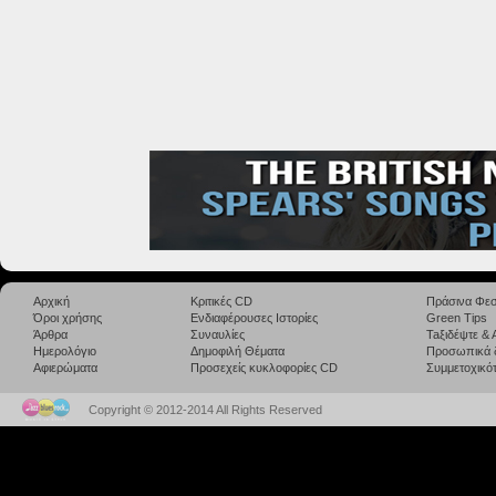
Αρχική
Κριτικές CD
Πράσινα Φεσ
Όροι χρήσης
Ενδιαφέρουσες Ιστορίες
Green Tips
Άρθρα
Συναυλίες
Taξιδέψτε &
Ημερολόγιο
Δημοφιλή Θέματα
Προσωπικά 
Αφιερώματα
Προσεχείς κυκλοφορίες CD
Συμμετοχικότ
Copyright © 2012-2014 All Rights Reserved