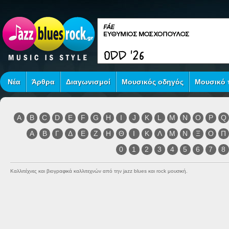
Νέα
Άρθρα
Διαγωνισμοί
Μουσικός οδηγός
Μουσικό τ
A
B
C
D
E
F
G
H
I
J
K
L
M
N
O
P
Q
Α
Β
Γ
Δ
Ε
Ζ
Η
Θ
Ι
Κ
Λ
Μ
Ν
Ξ
Ο
Π
0
1
2
3
4
5
6
7
8
Καλλιτέχνες και βιογραφικά καλλιτεχνών από την jazz blues και rock μουσική.