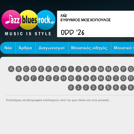
Νέα
Άρθρα
Διαγωνισμοί
Μουσικός οδηγός
Μουσικό τ
A
B
C
D
E
F
G
H
I
J
K
L
M
N
O
P
Q
Α
Β
Γ
Δ
Ε
Ζ
Η
Θ
Ι
Κ
Λ
Μ
Ν
Ξ
Ο
Π
0
1
2
3
4
5
6
7
8
Καλλιτέχνες και βιογραφικά καλλιτεχνών από την jazz blues και rock μουσική.