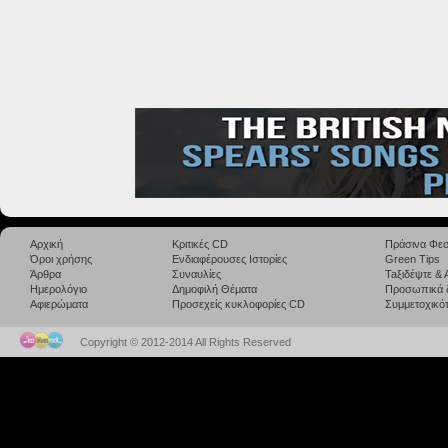
Αρχική
Κριτικές CD
Πράσινα Φεσ
Όροι χρήσης
Ενδιαφέρουσες Ιστορίες
Green Tips
Άρθρα
Συναυλίες
Taξιδέψτε &
Ημερολόγιο
Δημοφιλή Θέματα
Προσωπικά 
Αφιερώματα
Προσεχείς κυκλοφορίες CD
Συμμετοχικότ
Copyright © 2012-2014 All Rights Reserved