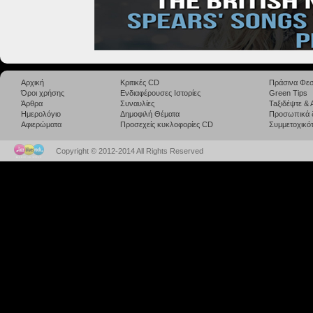
Αρχική
Κριτικές CD
Πράσινα Φεσ
Όροι χρήσης
Ενδιαφέρουσες Ιστορίες
Green Tips
Άρθρα
Συναυλίες
Taξιδέψτε &
Ημερολόγιο
Δημοφιλή Θέματα
Προσωπικά 
Αφιερώματα
Προσεχείς κυκλοφορίες CD
Συμμετοχικότ
Copyright © 2012-2014 All Rights Reserved