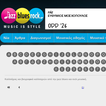
Νέα
Άρθρα
Διαγωνισμοί
Μουσικός οδηγός
Μουσικό τ
A
B
C
D
E
F
G
H
I
J
K
L
M
N
O
P
Q
Α
Β
Γ
Δ
Ε
Ζ
Η
Θ
Ι
Κ
Λ
Μ
Ν
Ξ
Ο
Π
0
1
2
3
4
5
6
7
8
Καλλιτέχνες και βιογραφικά καλλιτεχνών από την jazz blues και rock μουσική.
|
1
|