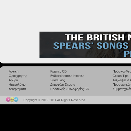
Αρχική
Κριτικές CD
Πράσινα Φεσ
Όροι χρήσης
Ενδιαφέρουσες Ιστορίες
Green Tips
Άρθρα
Συναυλίες
Taξιδέψτε &
Ημερολόγιο
Δημοφιλή Θέματα
Προσωπικά 
Αφιερώματα
Προσεχείς κυκλοφορίες CD
Συμμετοχικότ
Copyright © 2012-2014 All Rights Reserved