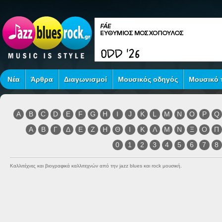
Νέα
Άρθρα
Διαγωνισμοί
Μουσικός οδηγός
Μουσικό τ
A
B
C
D
E
F
G
H
I
J
K
L
M
N
O
P
Q
Α
Β
Γ
Δ
Ε
Ζ
Η
Θ
Ι
Κ
Λ
Μ
Ν
Ξ
Ο
Π
0
1
2
3
4
5
6
7
8
Καλλιτέχνες και βιογραφικά καλλιτεχνών από την jazz blues και rock μουσική.