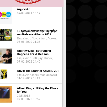
Δημοφιλή
09-04-2021 16:19
10 τραγούδια για την 1η ημέρα
του Release Athens 2019
Επιμέλεια : Παναγιώτης Λουκάς
06-06-2019 21:35
Andrew Neu - Everything
Happens For A Reason
Επιμέλεια : Ευθύμης Παράς
07-01-2022 14:45
Anvil! The Story of Anvil (DVD)
Επιμέλεια : Jacek Maniakowski
31-12-2019 11:19
Albert King - I΄ll Play the Blues
for You
22/5/2012
07-01-2022 16:57