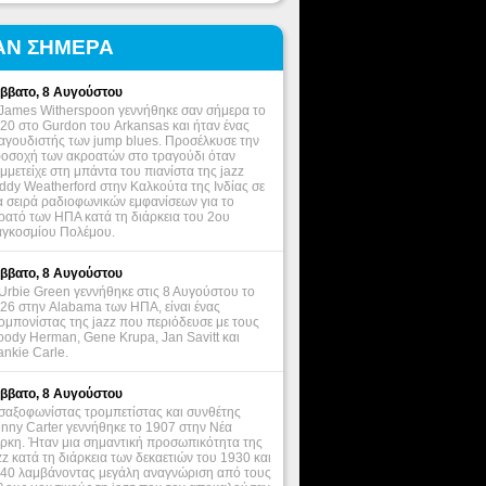
ΑΝ ΣΗΜΕΡΑ
ββατο, 8 Αυγούστου
James Witherspoon γεννήθηκε σαν σήμερα το
20 στο Gurdon του Arkansas και ήταν ένας
αγουδιστής των jump blues. Προσέλκυσε την
οσοχή των ακροατών στο τραγούδι όταν
μμετείχε στη μπάντα του πιανίστα της jazz
ddy Weatherford στην Καλκούτα της Ινδίας σε
α σειρά ραδιοφωνικών εμφανίσεων για το
ρατό των ΗΠΑ κατά τη διάρκεια του 2ου
γκοσμίου Πολέμου.
ββατο, 8 Αυγούστου
Urbie Green γεννήθηκε στις 8 Αυγούστου το
26 στην Alabama των ΗΠΑ, είναι ένας
ομπονίστας της jazz που περιόδευσε με τους
ody Herman, Gene Krupa, Jan Savitt και
ankie Carle.
ββατο, 8 Αυγούστου
σαξοφωνίστας τρομπετίστας και συνθέτης
nny Carter γεννήθηκε το 1907 στην Νέα
ρκη. Ήταν μια σημαντική προσωπικότητα της
zz κατά τη διάρκεια των δεκαετιών του 1930 και
40 λαμβάνοντας μεγάλη αναγνώριση από τους