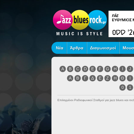
Νέα
Άρθρα
Διαγωνισμοί
Μουσ
A
B
C
D
E
F
G
H
I
J
Α
Β
Γ
Δ
Ε
Ζ
Η
Θ
Ι
0
1
Επιλεγμένοι Ραδιοφωνικοί Σταθμοί για jazz blues και r