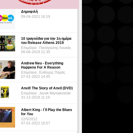
Δημοφιλή
09-04-2021 16:19
10 τραγούδια για την 1η ημέρα
του Release Athens 2019
Επιμέλεια : Παναγιώτης Λουκάς
06-06-2019 21:35
Andrew Neu - Everything
Happens For A Reason
Επιμέλεια : Ευθύμης Παράς
07-01-2022 14:45
Anvil! The Story of Anvil (DVD)
Επιμέλεια : Jacek Maniakowski
31-12-2019 11:19
Albert King - I΄ll Play the Blues
for You
22/5/2012
07-01-2022 16:57