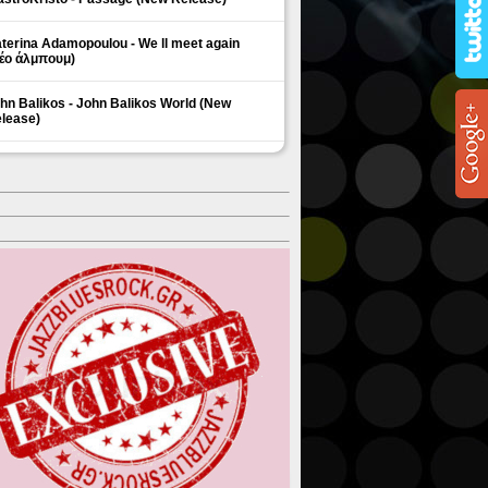
terina Adamopoulou - We ll meet again
έο άλμπουμ)
hn Balikos - John Balikos World (New
lease)
ΗΜΟΦΙΛΗ ΘΕΜΑΤΑ