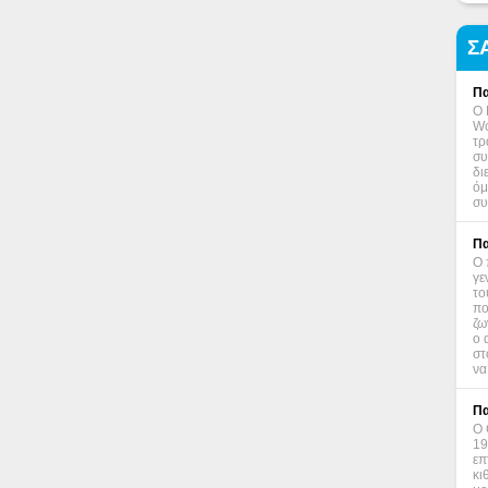
Σ
Πα
Ο 
Wo
τρ
συ
δι
όμ
συ
Πα
Ο 
γε
το
πο
ζω
ο 
στ
να
Πα
Ο 
19
επ
κι