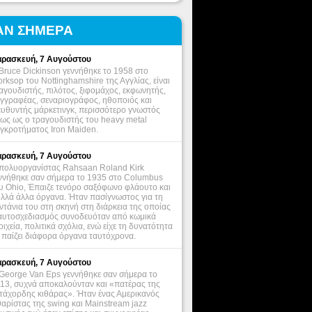
ΑΝ ΣΗΜΕΡΑ
ρασκευή, 7 Αυγούστου
Bruce Dickinson γεννήθηκε το 1958 στο
rksop του Nottinghamshire της Αγγλίας, είναι
αγουδιστής, πιλότος, ξιφομάχος, εκφωνητής,
γγραφέας, σεναριογράφος, ηθοποιός και
ευθυντής μάρκετινγκ, περισσότερο γνωστός
ως ως ο τραγουδιστής του heavy metal
γκροτήματος Iron Maiden.
ρασκευή, 7 Αυγούστου
πολυοργανίστας Rahsaan Roland Kirk
ννήθηκε σαν σήμερα το 1935 στο Columbus
υ Ohio, Έπαιζε τενόρο σαξόφωνο φλάουτο και
λλά άλλα όργανα. Ήταν πασίγνωστος για τη
ντάνια του στη σκηνή στη διάρκεια της οποίας
αυτοσχεδιασμός συνοδευόταν από κωμικά
οιχεία, πολιτικά σχόλια, ενώ είχε τη δυνατότητα
 παίζει διάφορα όργανα ταυτόχρονα.
ρασκευή, 7 Αυγούστου
George Van Eps γεννήθηκε σαν σήμερα το
13, συχνά αποκαλούνταν και «πατέρας της
τάχορδης κιθάρας». Ήταν ένας Αμερικανός
θαρίστας της swing και Mainstream jazz