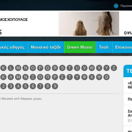
Παρασκε
ικός οδηγός
Μουσικό ταξίδι
Green Music
Tech
Επικοιν
K
L
M
N
O
P
Q
R
S
T
U
V
W
X
Y
Z
Τ
Κ
Λ
Μ
Ν
Ξ
Ο
Π
Ρ
Σ
Τ
Υ
Φ
Χ
Ψ
Ω
«Ε
2
3
4
5
6
7
8
9
Θέ
ock Μουσική από διάφορες χώρες.
Πα
Συ
An
Επ
ma