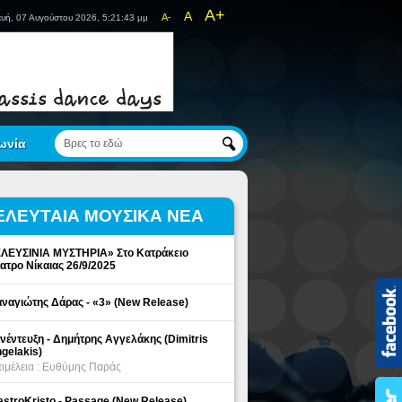
A+
A
A-
υή, 07 Αυγούστου 2026, 5:21:43 μμ
ωνία
ΕΛΕΥΤΑΙΑ ΜΟΥΣΙΚΑ ΝΕΑ
ΛΕΥΣΙΝΙΑ ΜΥΣΤΗΡΙΑ» Στο Κατράκειο
ατρο Νίκαιας 26/9/2025
ναγιώτης Δάρας - «3» (New Release)
νέντευξη - Δημήτρης Αγγελάκης (Dimitris
gelakis)
ιμέλεια : Ευθύμης Παράς
stroKristo - Passage (New Release)