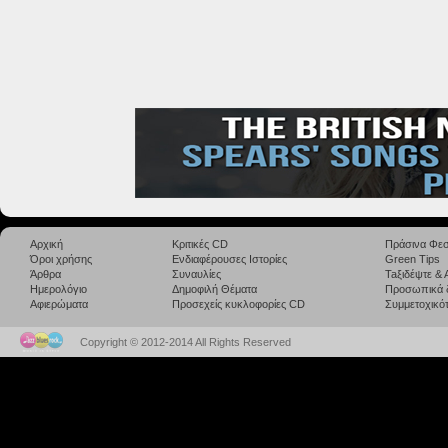
Αρχική
Κριτικές CD
Πράσινα Φεσ
Όροι χρήσης
Ενδιαφέρουσες Ιστορίες
Green Tips
Άρθρα
Συναυλίες
Taξιδέψτε &
Ημερολόγιο
Δημοφιλή Θέματα
Προσωπικά 
Αφιερώματα
Προσεχείς κυκλοφορίες CD
Συμμετοχικότ
Copyright © 2012-2014 All Rights Reserved