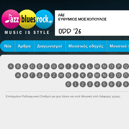
Νέα
Άρθρα
Διαγωνισμοί
Μουσικός οδηγός
Μουσικό τ
A
B
C
D
E
F
G
H
I
J
K
L
M
N
O
P
Q
Α
Β
Γ
Δ
Ε
Ζ
Η
Θ
Ι
Κ
Λ
Μ
Ν
Ξ
Ο
Π
0
1
2
3
4
5
6
7
8
Επιλεγμένοι Ραδιοφωνικοί Σταθμοί για jazz blues και rock Μουσική από διάφορες χώρες.