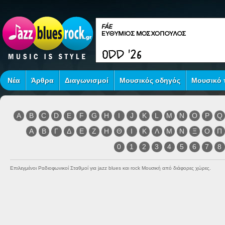
Νέα
Άρθρα
Διαγωνισμοί
Μουσικός οδηγός
Μουσικό τ
A
B
C
D
E
F
G
H
I
J
K
L
M
N
O
P
Q
Α
Β
Γ
Δ
Ε
Ζ
Η
Θ
Ι
Κ
Λ
Μ
Ν
Ξ
Ο
Π
0
1
2
3
4
5
6
7
8
Επιλεγμένοι Ραδιοφωνικοί Σταθμοί για jazz blues και rock Μουσική από διάφορες χώρες.