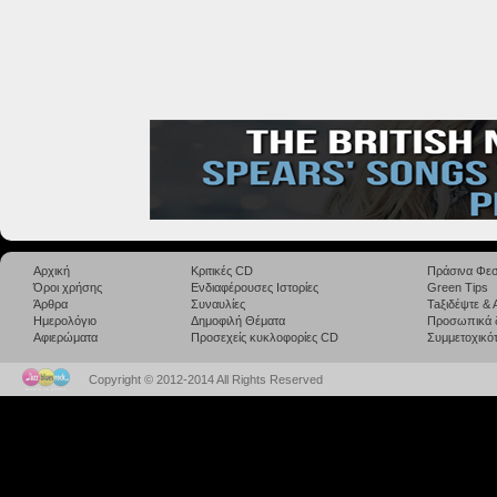
Αρχική
Κριτικές CD
Πράσινα Φεσ
Όροι χρήσης
Ενδιαφέρουσες Ιστορίες
Green Tips
Άρθρα
Συναυλίες
Taξιδέψτε &
Ημερολόγιο
Δημοφιλή Θέματα
Προσωπικά 
Αφιερώματα
Προσεχείς κυκλοφορίες CD
Συμμετοχικότ
Copyright © 2012-2014 All Rights Reserved