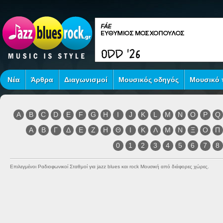
Νέα
Άρθρα
Διαγωνισμοί
Μουσικός οδηγός
Μουσικό τ
A
B
C
D
E
F
G
H
I
J
K
L
M
N
O
P
Q
Α
Β
Γ
Δ
Ε
Ζ
Η
Θ
Ι
Κ
Λ
Μ
Ν
Ξ
Ο
Π
0
1
2
3
4
5
6
7
8
Επιλεγμένοι Ραδιοφωνικοί Σταθμοί για jazz blues και rock Μουσική από διάφορες χώρες.