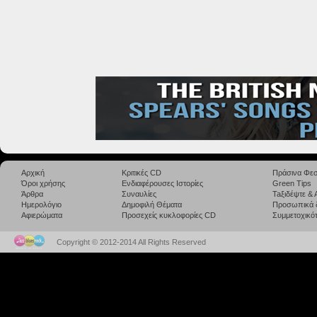
Αρχική
Κριτικές CD
Πράσινα Φεσ
Όροι χρήσης
Ενδιαφέρουσες Ιστορίες
Green Tips
Άρθρα
Συναυλίες
Taξιδέψτε &
Ημερολόγιο
Δημοφιλή Θέματα
Προσωπικά 
Αφιερώματα
Προσεχείς κυκλοφορίες CD
Συμμετοχικότ
Copyright © 2012-2014 All Rights Reserved