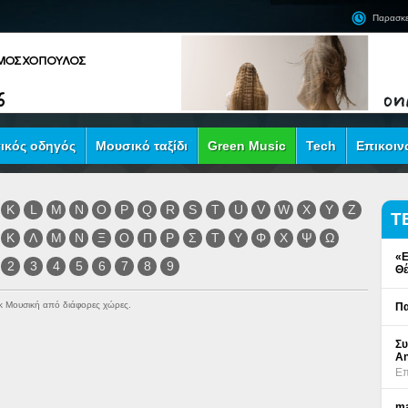
Παρασκε
ικός οδηγός
Μουσικό ταξίδι
Green Music
Tech
Επικοιν
K
L
M
N
O
P
Q
R
S
T
U
V
W
X
Y
Z
Τ
Κ
Λ
Μ
Ν
Ξ
Ο
Π
Ρ
Σ
Τ
Υ
Φ
Χ
Ψ
Ω
«Ε
2
3
4
5
6
7
8
9
Θέ
ock Μουσική από διάφορες χώρες.
Πα
Συ
An
Επ
ma