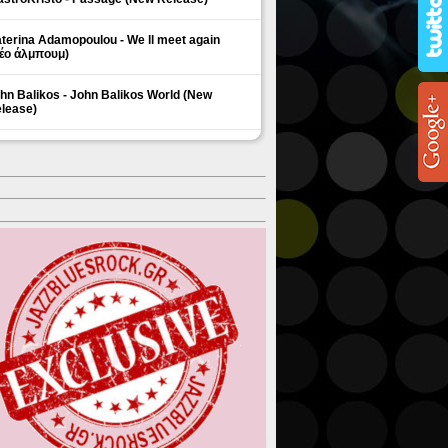
terina Adamopoulou - We ll meet again
έο άλμπουμ)
hn Balikos - John Balikos World (New
lease)
ΗΜΟΦΙΛΗ ΘΕΜΑΤΑ