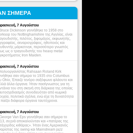
ΑΝ ΣΗΜΕΡΑ
ρασκευή, 7 Αυγούστου
Bruce Dickinson γεννήθηκε το 1958 στο
rksop του Nottinghamshire της Αγγλίας, είναι
αγουδιστής, πιλότος, ξιφομάχος, εκφωνητής,
γγραφέας, σεναριογράφος, ηθοποιός και
ευθυντής μάρκετινγκ, περισσότερο γνωστός
ως ως ο τραγουδιστής του heavy metal
γκροτήματος Iron Maiden.
ρασκευή, 7 Αυγούστου
πολυοργανίστας Rahsaan Roland Kirk
ννήθηκε σαν σήμερα το 1935 στο Columbus
υ Ohio, Έπαιζε τενόρο σαξόφωνο φλάουτο και
λλά άλλα όργανα. Ήταν πασίγνωστος για τη
ντάνια του στη σκηνή στη διάρκεια της οποίας
αυτοσχεδιασμός συνοδευόταν από κωμικά
οιχεία, πολιτικά σχόλια, ενώ είχε τη δυνατότητα
 παίζει διάφορα όργανα ταυτόχρονα.
ρασκευή, 7 Αυγούστου
George Van Eps γεννήθηκε σαν σήμερα το
13, συχνά αποκαλούνταν και «πατέρας της
τάχορδης κιθάρας». Ήταν ένας Αμερικανός
θαρίστας της swing και Mainstream jazz