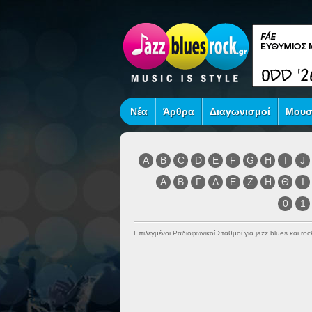
Νέα
Άρθρα
Διαγωνισμοί
Μουσ
A
B
C
D
E
F
G
H
I
J
Α
Β
Γ
Δ
Ε
Ζ
Η
Θ
Ι
0
1
Επιλεγμένοι Ραδιοφωνικοί Σταθμοί για jazz blues και r