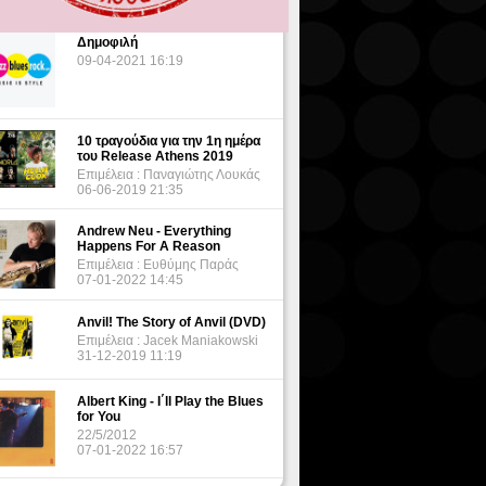
Δημοφιλή
09-04-2021 16:19
10 τραγούδια για την 1η ημέρα
του Release Athens 2019
Επιμέλεια : Παναγιώτης Λουκάς
06-06-2019 21:35
Andrew Neu - Everything
Happens For A Reason
Επιμέλεια : Ευθύμης Παράς
07-01-2022 14:45
Anvil! The Story of Anvil (DVD)
Επιμέλεια : Jacek Maniakowski
31-12-2019 11:19
Albert King - I΄ll Play the Blues
for You
22/5/2012
07-01-2022 16:57