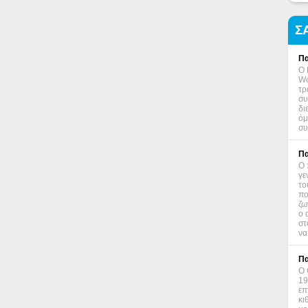
Σ
Πα
Ο 
Wo
τρ
συ
δι
όμ
συ
Πα
Ο 
γε
το
πο
ζω
ο 
στ
να
Πα
Ο 
19
επ
κι