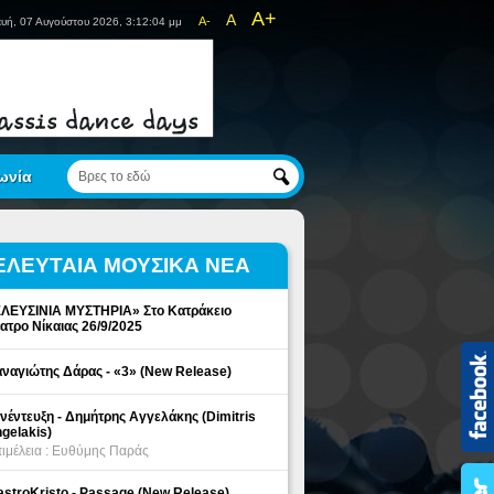
A+
A
A-
υή, 07 Αυγούστου 2026, 3:12:04 μμ
ωνία
ΕΛΕΥΤΑΙΑ ΜΟΥΣΙΚΑ ΝΕΑ
ΛΕΥΣΙΝΙΑ ΜΥΣΤΗΡΙΑ» Στο Κατράκειο
ατρο Νίκαιας 26/9/2025
ναγιώτης Δάρας - «3» (New Release)
νέντευξη - Δημήτρης Αγγελάκης (Dimitris
gelakis)
ιμέλεια : Ευθύμης Παράς
stroKristo - Passage (New Release)