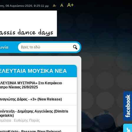
A+
A
A-
τη, 06 Αυγούστου 2026, 9:25:11 μμ
ωνία
ΕΛΕΥΤΑΙΑ ΜΟΥΣΙΚΑ ΝΕΑ
ΛΕΥΣΙΝΙΑ ΜΥΣΤΗΡΙΑ» Στο Κατράκειο
ατρο Νίκαιας 26/9/2025
ναγιώτης Δάρας - «3» (New Release)
νέντευξη - Δημήτρης Αγγελάκης (Dimitris
gelakis)
ιμέλεια : Ευθύμης Παράς
stroKristo - Passage (New Release)