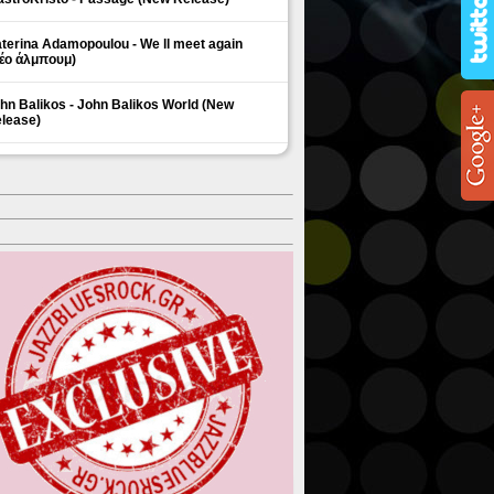
terina Adamopoulou - We ll meet again
έο άλμπουμ)
hn Balikos - John Balikos World (New
lease)
ΗΜΟΦΙΛΗ ΘΕΜΑΤΑ