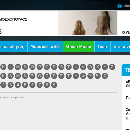
Πέμπ
ικός οδηγός
Μουσικό ταξίδι
Green Music
Tech
Επικοιν
K
L
M
N
O
P
Q
R
S
T
U
V
W
X
Y
Z
Τ
Κ
Λ
Μ
Ν
Ξ
Ο
Π
Ρ
Σ
Τ
Υ
Φ
Χ
Ψ
Ω
«Ε
2
3
4
5
6
7
8
9
Θέ
es και rock μουσική.
Πα
Συ
An
Επ
ma