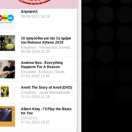
Δημοφιλή
09-04-2021 16:19
10 τραγούδια για την 1η ημέρα
του Release Athens 2019
Επιμέλεια : Παναγιώτης Λουκάς
06-06-2019 21:35
Andrew Neu - Everything
Happens For A Reason
Επιμέλεια : Ευθύμης Παράς
07-01-2022 14:45
Anvil! The Story of Anvil (DVD)
Επιμέλεια : Jacek Maniakowski
31-12-2019 11:19
Albert King - I΄ll Play the Blues
for You
22/5/2012
07-01-2022 16:57