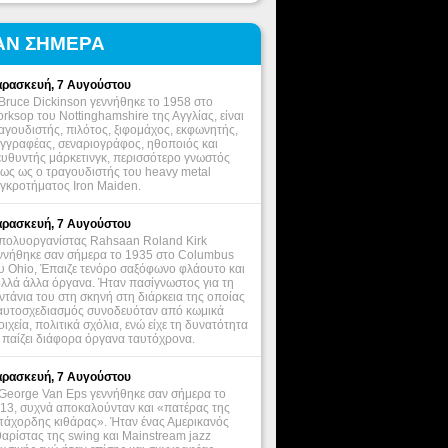
ΑΝ ΣΗΜΕΡΑ
ρασκευή, 7 Αυγούστου
Bruce Dickinson γεννήθηκε το 1958 στο
rksop του Nottinghamshire της Αγγλίας, είναι
αγουδιστής, πιλότος, ξιφομάχος, εκφωνητής,
γγραφέας, σεναριογράφος, ηθοποιός και
ευθυντής μάρκετινγκ, περισσότερο γνωστός
ως ως ο τραγουδιστής του heavy metal
γκροτήματος Iron Maiden.
ρασκευή, 7 Αυγούστου
πολυοργανίστας Rahsaan Roland Kirk
ννήθηκε σαν σήμερα το 1935 στο Columbus
υ Ohio, Έπαιζε τενόρο σαξόφωνο φλάουτο και
λλά άλλα όργανα. Ήταν πασίγνωστος για τη
ντάνια του στη σκηνή στη διάρκεια της οποίας
αυτοσχεδιασμός συνοδευόταν από κωμικά
οιχεία, πολιτικά σχόλια, ενώ είχε τη δυνατότητα
 παίζει διάφορα όργανα ταυτόχρονα.
ρασκευή, 7 Αυγούστου
George Van Eps γεννήθηκε σαν σήμερα το
13, συχνά αποκαλούνταν και «πατέρας της
τάχορδης κιθάρας». Ήταν ένας Αμερικανός
θαρίστας της swing και Mainstream jazz