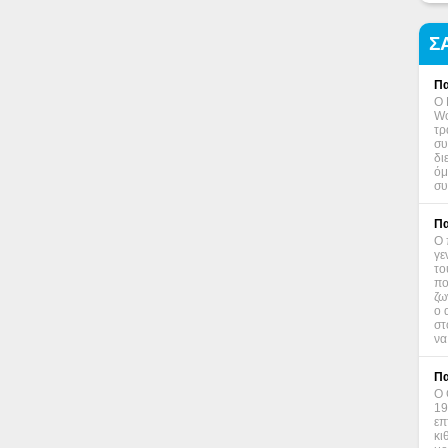
Σ
Πα
Ο 
Wo
τρ
συ
δι
όμ
συ
Πα
Ο 
γε
το
πο
ζω
ο 
στ
να
Πα
Ο 
19
επ
κι