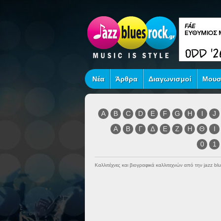
Νέα
Άρθρα
Διαγωνισμοί
Μουσ
A
B
C
D
E
F
G
H
I
J
Α
Β
Γ
Δ
Ε
Ζ
Η
Θ
Ι
0
1
Καλλιτέχνες και βιογραφικά καλλιτεχνών από την jazz blu